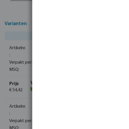
Varianten
0080663
1
1
€ 54,42
(3)
0080664
1
1