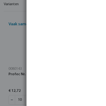
Varianten
Vaak samen gekocht
0080143
Profec Nr. 270 Sok RVS 316 1/2" binnendraad 16bar
€ 12,72