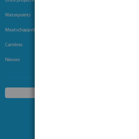
Onze projecten
Waterpoints
Maatschappelijk verantwoord ondernemen
Carrières
Nieuws
Kies een ander land
Volg ons