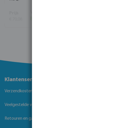
€ 70,08
(38)
Bekijk meer
Klantenservice
Verzendkosten
Veelgestelde vragen
Retouren en garantie