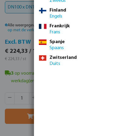
Zweeds
DN100 x DN100 x 4"
Finland
Engels
Alle weergegeven prijzen zijn inclusief btw.
Log in
of
neem contact
Frankrijk
op met de verkoopafdeling
voor aangepaste prijzen.
Frans
Incl. BTW
Excl. BTW
Spanje
Spaans
€ 271,44 / 1 st
€ 224,33 / 1 st
€ 271,44 / st
Zwitserland
€ 224,33 / st
Duits
3
op voorraad in Veghel, NL
- minimale levertijd: 1-2
werkdag(en)
Producthoeveelheid: Voer de gewenste hoeveelheid in of g
Verpakt per:
1 st
MSQ:
1 st
Voeg toe aan winkelmandje