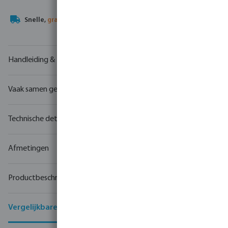
Uw
handelspartner
in watertechnologie
Handleiding & tekeningen
Vaak samen gekocht
Technische details
Afmetingen
Productbeschrijving
Vergelijkbare producten