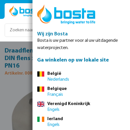
Ga naar de hoofdinhoud
Wij zijn Bosta
Bosta is uw partner voor al uw uitdagende
waterprojecten.
Draadflens RVS 316 DN100 x DN100 x 4"
DIN flens x binnendraad 16bar DN100
Ga winkelen op uw lokale site
PN16
Artikelnr. 0080671
België
Nederlands
Afbeeldingengalerij overslaan
Belgique
Français
Verenigd Koninkrijk
Engels
Ierland
Engels