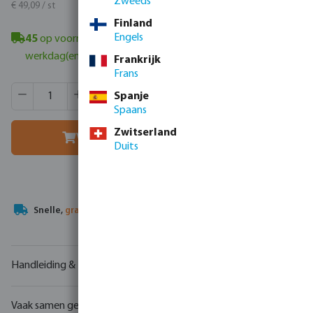
Zweeds
€ 59,40 / st
€ 49,09 / st
Finland
Engels
45
op voorraad in Veghel, NL
- minimale levertijd: 1-2
werkdag(en)
Frankrijk
Frans
Producthoeveelheid: Voer de gewenste hoeveelheid in of g
Verpakt per:
32 st
Spanje
MSQ:
1 st
Spaans
Zwitserland
Voeg toe aan winkelmandje
Duits
Snelle,
gratis verzending
op bestellingen van meer dan €500
Handleiding & tekeningen
Vaak samen gekocht