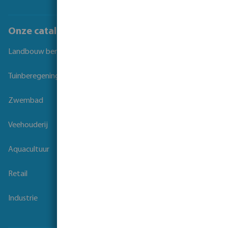
Onze catalogi
Landbouw beregening
Tuinberegening
Zwembad
Veehouderij
Aquacultuur
Retail
Industrie