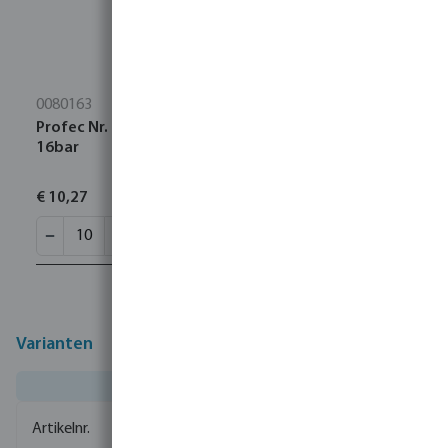
0080163
Profec Nr. 280 Nippel RVS 316 1/2" buitendraad
16bar
€ 10,27
Varianten
0081241