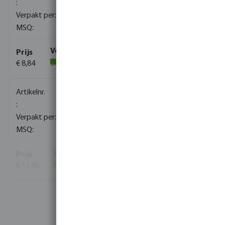
600
5
€ 8,84
(64)
0081242
400
1
€ 11,46
(294)
Bekijk meer