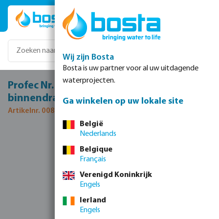
Ga naar de hoofdinhoud
Wij zijn Bosta
Bosta is uw partner voor al uw uitdagende
waterprojecten.
Profec Nr. 121 Knie 45° RVS 316 1 1/2"
binnendraad x buitendraad 10bar
Ga winkelen op uw lokale site
Artikelnr. 0081246
België
Nederlands
Afbeeldingengalerij overslaan
Belgique
Français
Verenigd Koninkrijk
Engels
Ierland
Engels