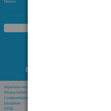
Nieuws
Kies een ander land
Volg ons
Algemene voorwaarden
Privacy beleid
Cookieverklaring
Disclaimer
GPSR