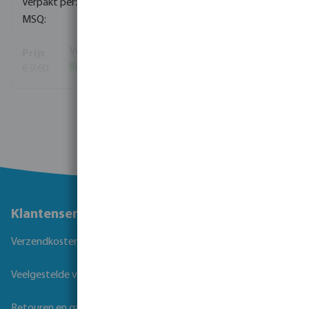
400
10
€ 9,60
(848)
Bekijk meer
Klantenservice
Verzendkosten
Veelgestelde vragen
Retouren en garantie