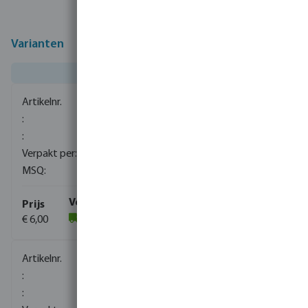
Varianten
0080401
1000
10
€ 6,00
(2217)
0080402