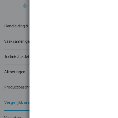
Uw
handelspartner
in watertechnologie
Handleiding & tekeningen
Vaak samen gekocht
Technische details
Afmetingen
Productbeschrijving
Vergelijkbare producten