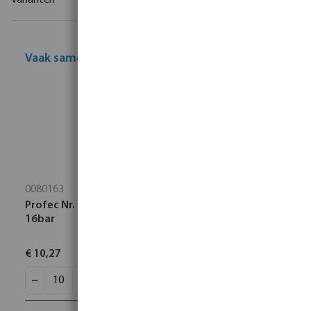
Varianten
Vaak samen gekocht
0080163
Profec Nr. 280 Nippel RVS 316 1/2" buitendraad
16bar
€ 10,27