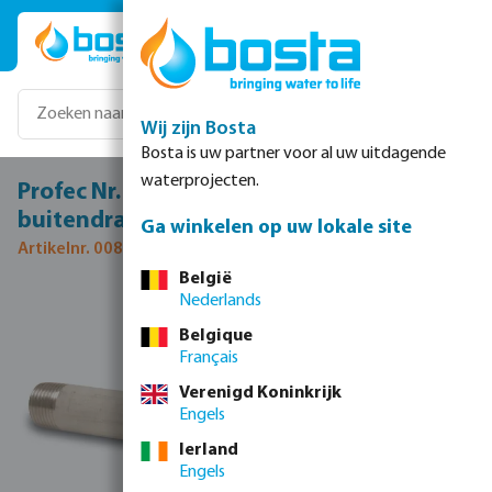
Ga naar de hoofdinhoud
Wij zijn Bosta
Bosta is uw partner voor al uw uitdagende
waterprojecten.
Profec Nr. 23 Pijpnippel RVS 316 1 1/2"
buitendraad 16bar 80 mm
Ga winkelen op uw lokale site
Artikelnr. 0080407
België
Nederlands
Afbeeldingengalerij overslaan
Belgique
Français
Verenigd Koninkrijk
Engels
Ierland
Engels