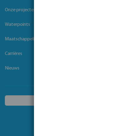
Onze projecten
Waterpoints
Maatschappelijk verantwoord ondernemen
Carrières
Nieuws
Kies een ander land