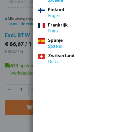
Zweeds
200 mm
300 mm
(Deze optie is momenteel niet beschikbaar.)
(Deze optie is momenteel niet beschikbaar.)
Finland
Engels
Alle weergegeven prijzen zijn inclusief btw.
Log in
of
neem contact
op met de verkoopafdeling
voor aangepaste prijzen.
Frankrijk
Frans
Incl. BTW
Excl. BTW
Spanje
€ 104,87 / 1 st
€ 86,67 / 1 st
Spaans
€ 104,87 / st
€ 86,67 / st
Zwitserland
Duits
512
op voorraad in Veghel, NL
- minimale levertijd: 1-2
werkdag(en)
Producthoeveelheid: Voer de gewenste hoeveelheid in of g
Verpakt per:
45 st
MSQ:
1 st
Voeg toe aan winkelmandje