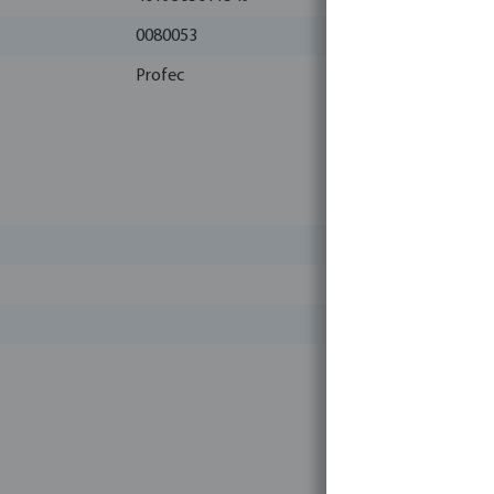
0080053
Profec