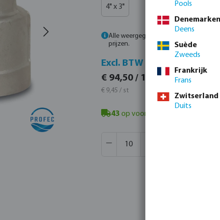
Pools
4" x 3"
Denemarke
Deens
Alle weergegeven prijzen zijn inclusief
prijzen.
Suède
Zweeds
Incl. 
Excl. BTW
Frankrijk
€ 114,3
€ 94,50 / 10 st
Frans
€ 11,43 / 
€ 9,45 / st
Zwitserland
Duits
43
op voorraad in Veghel, NL
- mi
Producthoeveelheid: Voer de gew
Verpakt per:
400 st
MSQ:
10 st