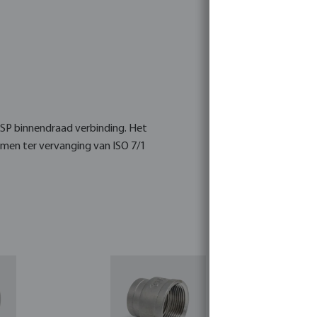
 BSP binnendraad verbinding. Het
rmen ter vervanging van ISO 7/1