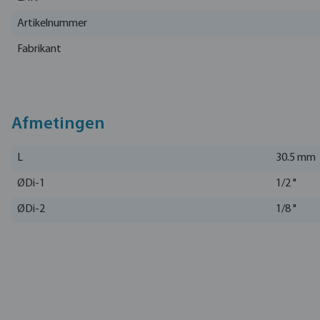
Artikelnummer
Fabrikant
Afmetingen
L
30.5 mm
ØDi-1
1/2 "
ØDi-2
1/8 "