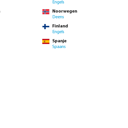
Engels
n
Noorwegen
Deens
 btw.
Log in
of
neem contact op met de verkoopafdeling
voor aangepaste
Finland
Engels
BTW
Spanje
4 / 10 st
Spaans
st
nimale levertijd: 1-2 werkdag(en)
enste hoeveelheid in of gebruik de knoppen om de hoeveelhei
Voeg toe aan winkelmandje