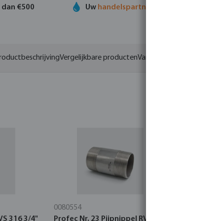
r dan €500
Uw
handelspartner
in watertechnolog
roductbeschrijving
Vergelijkbare producten
Varianten
0080554
0710296
VS 316 3/4"
Profec Nr. 23 Pijpnippel RVS 316
Profec Nr.