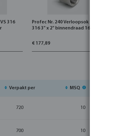
RVS 316
Profec Nr. 240 Verloopsok RVS
Profec Nr.
r
316 3" x 2" binnendraad 16bar
RVS 316 3/
16bar
€ 177,89
€ 17,38
Verpakt per
MSQ
Voorr
720
10
700
10