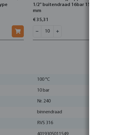
type
1/2" buitendraad 16bar 150
1" binnend
mm
30bar
€ 35,31
€ 32,21
100 °C
10 bar
Nr. 240
binnendraad
RVS 316
4019305011549