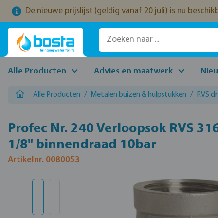
De nieuwe prijslijst (geldig vanaf 20 juli) is nu beschi
naar de hoofdinhoud
Ga naar de zoekopdracht
Ga naar de hoofdnavigatie
Alle Producten
Advies en maatwerk
Nie
Alle Producten
/
Metalen buizen & hulpstukken
/
RVS d
Profec Nr. 240 Verloopsok RVS 316
1/8" binnendraad 10bar
Artikelnr. 0080053
Afbeeldingengalerij overslaan