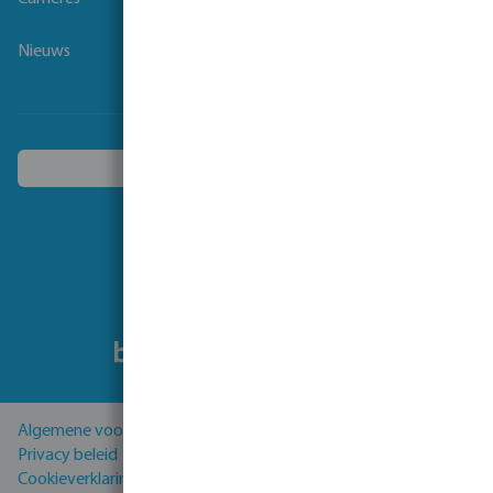
Nieuws
Kies een ander land
Volg ons
Algemene voorwaarden
Privacy beleid
Cookieverklaring