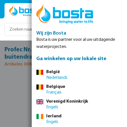
Ga naar de hoofdinhoud
Wij zijn Bosta
Bosta is uw partner voor al uw uitdagende
waterprojecten.
Profec Nr. 280 Nippel RVS 316 1/8"
buitendraad 16bar
Ga winkelen op uw lokale site
Artikelnr. 0080160
België
Nederlands
Afbeeldingengalerij overslaan
Belgique
Français
Verenigd Koninkrijk
Engels
Ierland
Engels