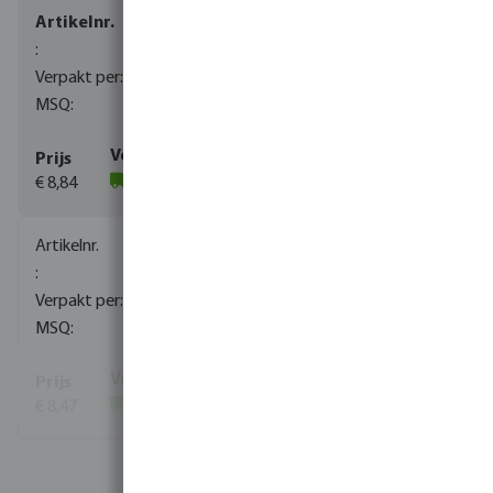
0080160
2500
10
€ 8,84
(781)
0080161
1500
10
€ 8,47
(5945)
Bekijk meer