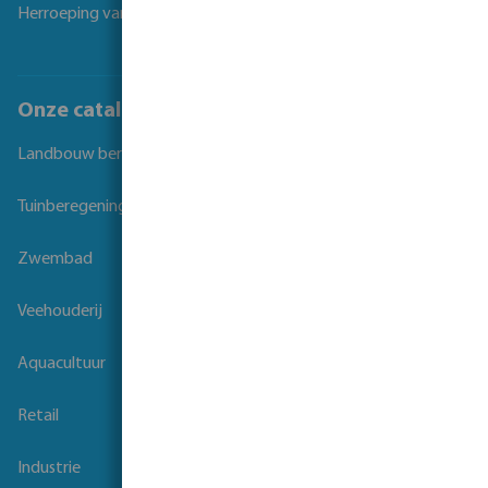
Herroeping van overeenkomst
Onze catalogi
Landbouw beregening
Tuinberegening
Zwembad
Veehouderij
Aquacultuur
Retail
Industrie