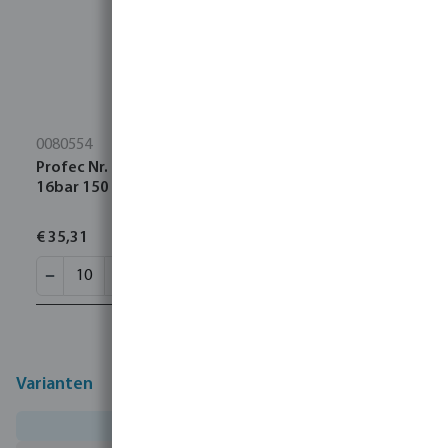
0080554
Profec Nr. 23 Pijpnippel RVS 316 1/2" buitendraad
16bar 150 mm
€ 35,31
Varianten