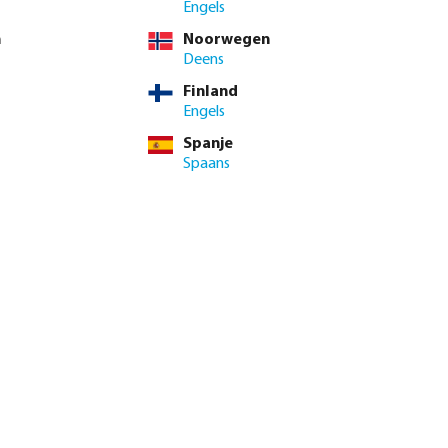
BTW
Engels
1 / 10 st
n
Noorwegen
st
Deens
Finland
minimale levertijd: 1-2 werkdag(en)
Engels
Spanje
enste hoeveelheid in of gebruik de knoppen om de hoeveelhei
Spaans
Voeg toe aan winkelmandje