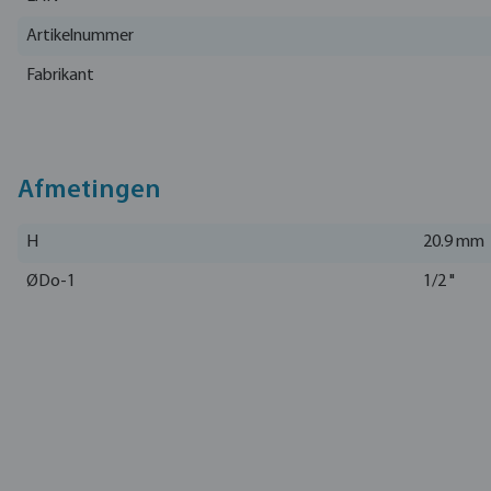
Artikelnummer
Fabrikant
Afmetingen
H
20.9 mm
ØDo-1
1/2 "