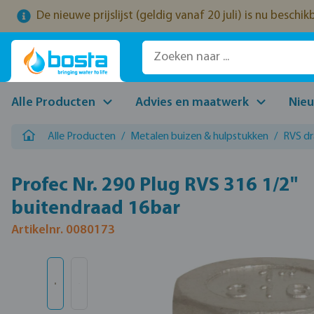
De nieuwe prijslijst (geldig vanaf 20 juli) is nu beschi
naar de hoofdinhoud
Ga naar de zoekopdracht
Ga naar de hoofdnavigatie
Alle Producten
Advies en maatwerk
Nie
Alle Producten
/
Metalen buizen & hulpstukken
/
RVS d
Profec Nr. 290 Plug RVS 316 1/2"
buitendraad 16bar
Artikelnr. 0080173
Afbeeldingengalerij overslaan