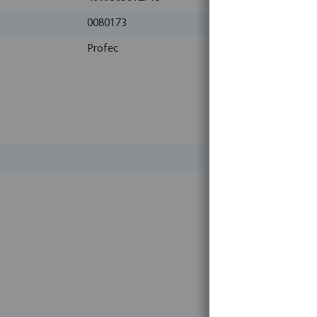
0080173
Profec