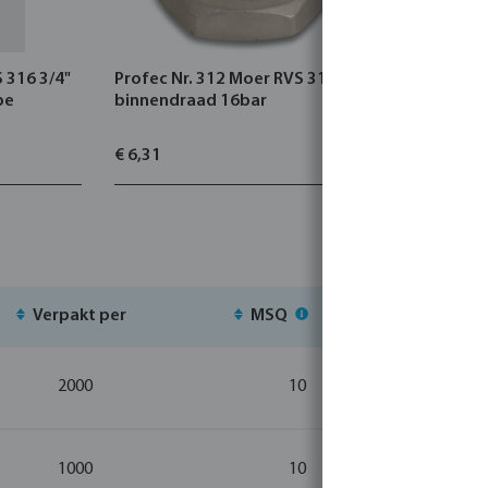
 316 3/4"
Profec Nr. 312 Moer RVS 316 3/8"
Borgring 
pe
binnendraad 16bar
€ 6,31
€ 0,95
Verpakt per
MSQ
Voorr
2000
10
1000
10