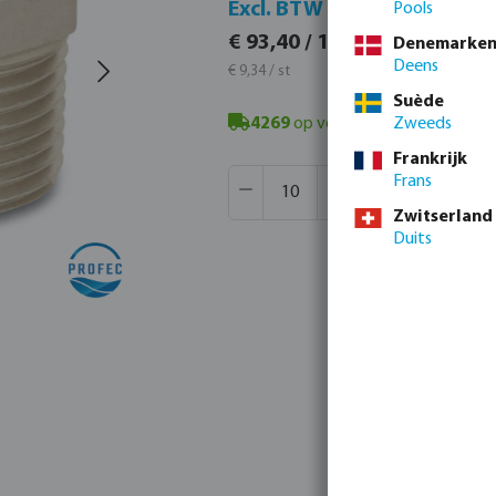
Incl. 
Excl. BTW
Pools
€ 113,0
€ 93,40 / 10 st
Denemarke
€ 11,30 / 
Deens
€ 9,34 / st
Suède
4269
op voorraad in Veghel, NL
Zweeds
- 
Frankrijk
Producthoeveelheid: Voer de gew
Verpakt per:
680 st
Frans
MSQ:
10 st
Zwitserland
Duits