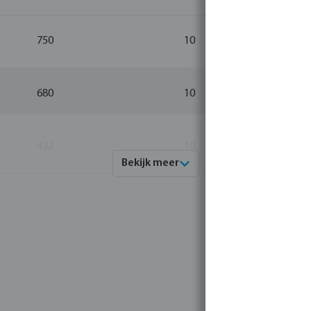
750
10
680
10
432
10
Bekijk meer