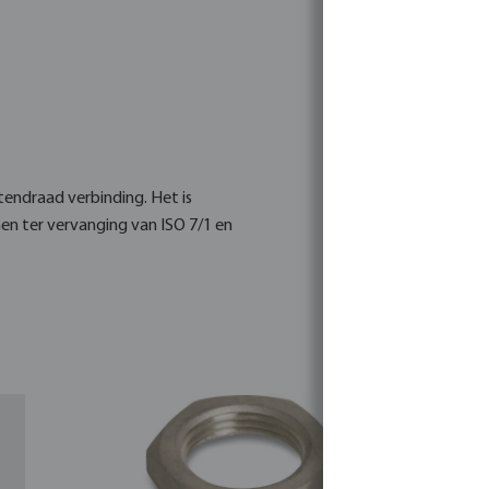
tendraad verbinding. Het is
n ter vervanging van ISO 7/1 en