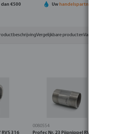
r dan €500
Uw
handelspartner
in watertechnolog
roductbeschrijving
Vergelijkbare producten
Varianten
0080554
0710380
° RVS 316
Profec Nr. 23 Pijpnippel RVS 316
Profec Nr.