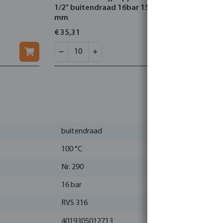
1/2" buitendraad 16bar 150
1" buitend
mm
€ 35,31
€ 17,78
buitendraad
100 °C
Nr. 290
16 bar
RVS 316
4019305012713