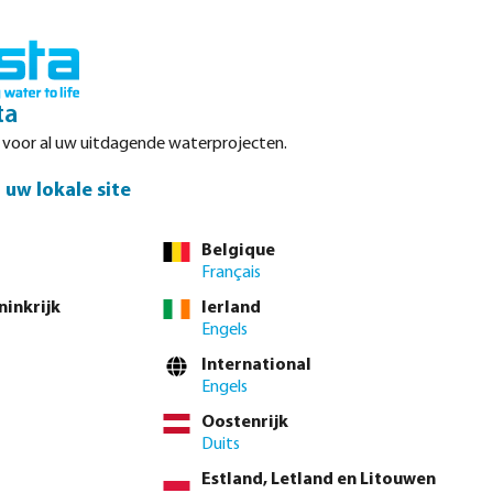
Inloggen
Winkelwagen
ta
r voor al uw uitdagende waterprojecten.
Datasheets
Waterpoints
Service
Contact
uw lokale site
Belgique
Français
el direct via de
volledige producttabel
ninkrijk
Ierland
Engels
International
1 1/4"
1 1/2"
2"
2 1/2"
3"
4"
Engels
Oostenrijk
 btw.
Log in
of
neem contact op met de verkoopafdeling
voor aangepaste
Duits
Estland, Letland en Litouwen