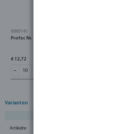
0080143
Profec Nr. 270 Sok RVS 316 1/2" binnendraad 16bar
€ 12,72
Varianten
0080931