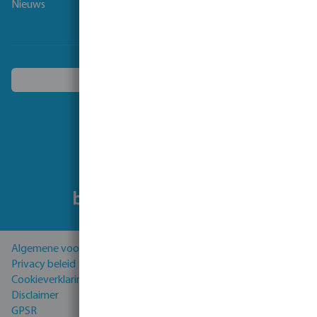
Nieuws
Kies een ander land
Volg ons
Algemene voorwaarden
Privacy beleid
Cookieverklaring
Disclaimer
GPSR