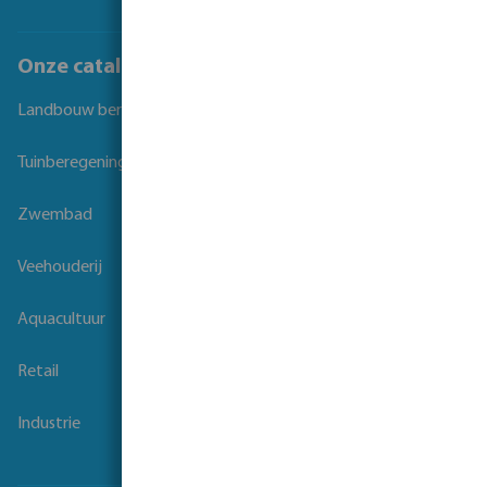
Onze catalogi
Landbouw beregening
Tuinberegening
Zwembad
Veehouderij
Aquacultuur
Retail
Industrie