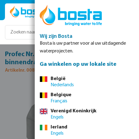
Ga naar de hoofdinhoud
Wij zijn Bosta
Bosta is uw partner voor al uw uitdagende
waterprojecten.
Profec Nr. 330 Koppeling RVS 316 1"
binnendraad 10bar type vlak
Ga winkelen op uw lokale site
Artikelnr. 0080933
België
Nederlands
Afbeeldingengalerij overslaan
Belgique
Français
Verenigd Koninkrijk
Engels
Ierland
Engels