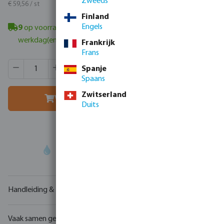
Zweeds
€ 72,07 / st
€ 59,56 / st
Finland
Engels
9
op voorraad in Veghel, NL
- minimale levertijd: 1-2
werkdag(en)
Frankrijk
Frans
Producthoeveelheid: Voer de gewenste hoeveelheid in of g
Verpakt per:
60 st
Spanje
MSQ:
1 st
Spaans
Zwitserland
Voeg toe aan winkelmandje
Duits
Uw
handelspartner
in watertechnologie
Handleiding & tekeningen
Vaak samen gekocht