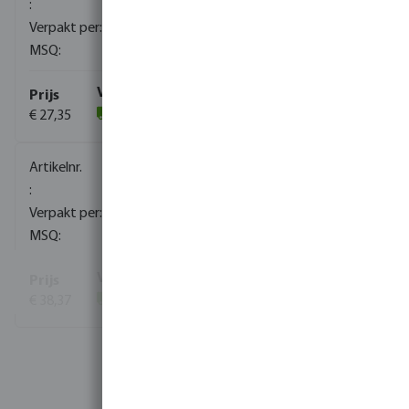
160
1
€ 27,35
(104)
0080932
120
1
€ 38,37
(7)
Bekijk meer