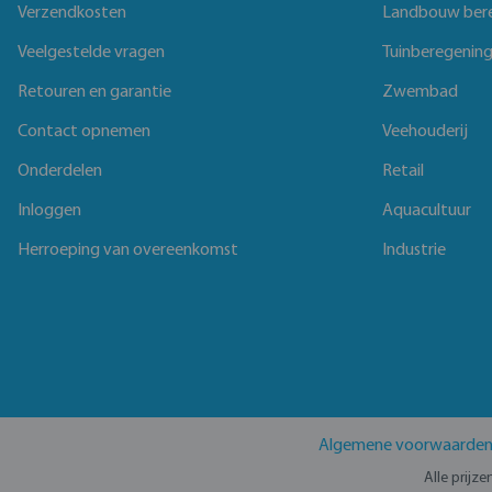
Verzendkosten
Landbouw ber
Veelgestelde vragen
Tuinberegenin
Retouren en garantie
Zwembad
Contact opnemen
Veehouderij
Onderdelen
Retail
Inloggen
Aquacultuur
Herroeping van overeenkomst
Industrie
Algemene voorwaarde
Alle prijz