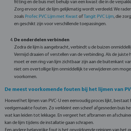
fitting en de buis met behulp van een kwast die in de verpak
Zorg ervoor dat de lijm gelijkmatig wordt verdeeld. We rad
zoals
Profec PVC Lijm met Kwast
of
Tangit PVC Lijm
, die zor
en geschikt zijn voor verschillende toepassingen.
De onderdelen verbinden
Zodra de lijm is aangebracht, verbindt u de buizen onmiddel
Vermijd draaien of verstellen van de verbinding. Als de juiste 
moet er een ring van lijm zichtbaar zijn aan de buitenkant van
niet om overtollige lijm onmiddellijk te verwijderen om moge
voorkomen.
De meest voorkomende fouten bij het lijmen van P
Hoewel het lijmen van PVC-U een eenvoudig proces lijkt, bestaat h
veelgemaakte fouten. Zo verkleint een scheef afgesneden buis het
wat kan leiden tot lekkage. En vergeet het afbramen en afschuinen
kan de lijm tijdens de installatie gaan schrapen.
Een andere belangrijke fout is het onvoldoende reinigen van het 