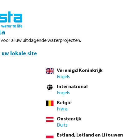
Inloggen
Winkelwagen
ta
r voor al uw uitdagende waterprojecten.
Datasheets
Waterpoints
Service
Contact
uw lokale site
oor installateurs
Verenigd Koninkrijk
Engels
International
Engels
België
Frans
Oostenrijk
Duits
Estland, Letland en Litouwen