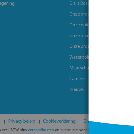
egening
Dit is Bosta
g
Onze producten
Onze oplossingen
Onze merken
Onze projecten
Waterpoints
Maatschappelijk verantwoord 
Carrières
Nieuws
n
Privacy beleid
Cookieverklaring
Disclaimer
GPSR
en excl. BTW plus
verzendkosten
en eventuele bezorgkosten, indien niet ande