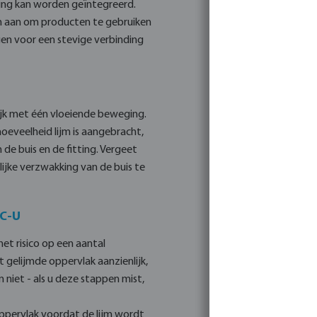
king kan worden geïntegreerd.
en aan om producten te gebruiken
gen voor een stevige verbinding
lijk met één vloeiende beweging.
hoeveelheid lijm is aangebracht,
 de buis en de fitting. Vergeet
lijke verzwakking van de buis te
VC-U
et risico op een aantal
 gelijmde oppervlak aanzienlijk,
 niet - als u deze stappen mist,
oppervlak voordat de lijm wordt