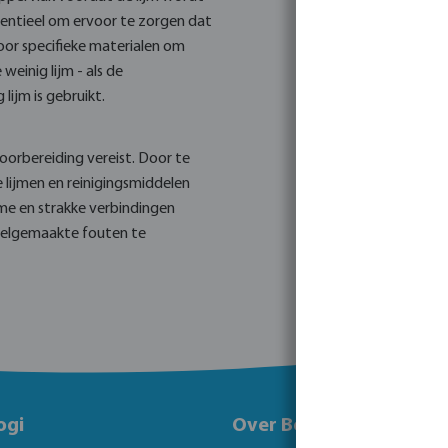
sentieel om ervoor te zorgen dat
 voor specifieke materialen om
weinig lijm - als de
 lijm is gebruikt.
oorbereiding vereist. Door te
lijmen en reinigingsmiddelen
ame en strakke verbindingen
 veelgemaakte fouten te
ogi
Over Bosta