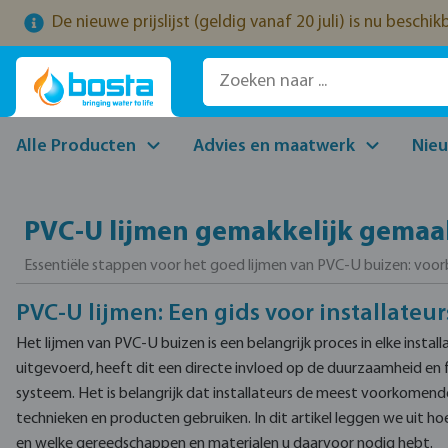
De nieuwe prijslijst (geldig vanaf 20 juli) is nu beschi
naar de hoofdinhoud
Ga naar de zoekopdracht
Ga naar de hoofdnavigatie
Alle Producten
Advies en maatwerk
Nie
PVC-U lijmen gemakkelijk gemaakt
Essentiële stappen voor het goed lijmen van PVC-U buizen: voorbe
PVC-U lijmen: Een gids voor installateur
Het lijmen van PVC-U buizen is een belangrijk proces in elke instal
uitgevoerd, heeft dit een directe invloed op de duurzaamheid en f
systeem. Het is belangrijk dat installateurs de meest voorkomen
technieken en producten gebruiken. In dit artikel leggen we uit hoe
en welke gereedschappen en materialen u daarvoor nodig hebt.