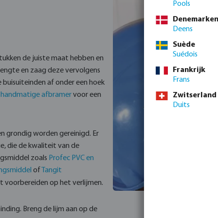
Pools
Denemarke
Deens
Suède
Suédois
stukken de juiste maat hebben en
Frankrijk
lengte en zaag deze vervolgens
Frans
e buisuiteinden af onder een hoek
 handmatige afbramer
voor een
Zwitserland
Duits
n grondig worden gereinigd. Er
e, die de kwaliteit van de
ngsmiddel zoals
Profec PVC en
ingsmiddel
of
Tangit
t voorbereiden op het verlijmen.
inding. Breng de lijm aan op de