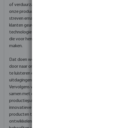
of verduurzamen van
onze producten, wij
streven ernaar onze
klanten geavanceerde
technologieën te bieden
die voor hen het verschil
maken.
Dat doen we onder meer
door naar onze klanten
te luisteren en hun
uitdagingen te begrijpen.
Vervolgens werken wij
samen met onze
productiepartners om
innovatieve nieuwe
producten te
ontwikkelen die aan hun