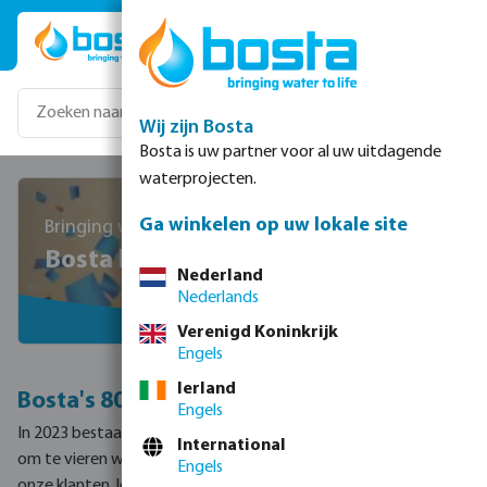
Ga naar de hoofdinhoud
Wij zijn Bosta
Bosta is uw partner voor al uw uitdagende
waterprojecten.
Ga winkelen op uw lokale site
Bringing water to life since 1943
Bosta bestaat 80 jaar!
Nederland
Nederlands
Verenigd Koninkrijk
Engels
Ierland
Bosta's 80ste verjaardag
Engels
In 2023 bestaan we 80 jaar en we kunnen niet enthousiaster zijn
International
om te vieren wat Megagroup in de loop der jaren samen met
Engels
onze klanten, leveranciers en collega's heeft bereikt. Van een