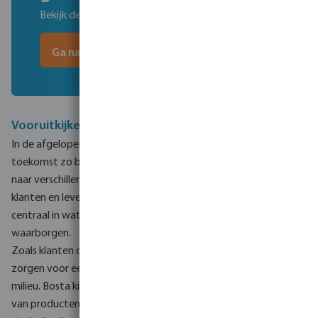
Bekijk de tijdlijn van 80 jaar ervaring
Ga naar de tijdlijn
Vooruitkijken naar de toekomst
In de afgelopen 80 jaar stond groei centraal en dat zal ook in de
toekomst zo blijven. Groei in bedrijfsactiviteiten en uitbreiding
naar verschillende markten, maar vooral groei samen met onze
klanten en leveranciers. Meer dan ooit stellen we de klant
centraal in wat we doen om langdurige partnerschappen te
waarborgen.
Zoals klanten centraal zullen staan in ons bedrijf, zo zal het
zorgen voor een duurzame toekomst in middelen voor het
milieu. Bosta kijkt naar duurzame innovaties om de levensduur
van producten te verlengen en de kosten voor onze klanten en