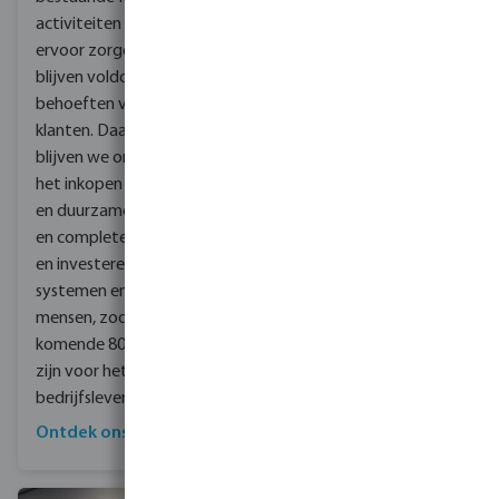
en veilig water te
activiteiten aanvullen en
brengen naar
ervoor zorgen dat we
gemeenschappen in
blijven voldoen aan de
Kenia.
behoeften van onze
klanten. Daarnaast
blijven we ons richten op
het inkopen van nieuwe
en duurzame producten
en complete oplossingen,
en investeren we in onze
systemen en onze
mensen, zodat we de
komende 80 jaar klaar
zijn voor het
bedrijfsleven!
Ontdek ons assortiment
Lees hier meer