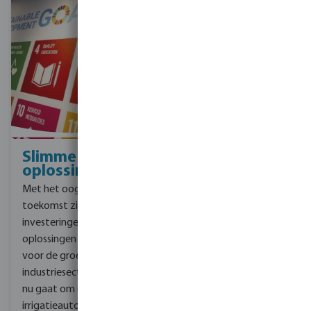
Slimme
oplossingen
Met het oog op de
toekomst zijn
investeringen in slimme
oplossingen essentieel
voor de groei van onze
industriesectoren. Of het
nu gaat om de nieuwste
irrigatieautomatisering