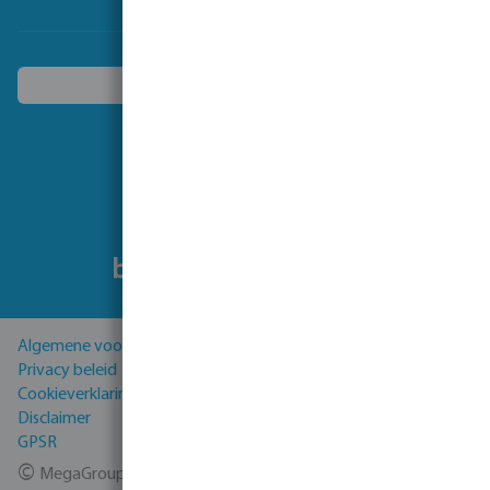
Kies een ander land
Volg ons
Algemene voorwaarden
Privacy beleid
Cookieverklaring
Disclaimer
GPSR
©
MegaGroup Trade 2026