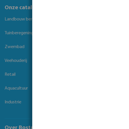
Onze catalogi
Landbouw beregening
Tuinberegening
Zwembad
Veehouderij
Retail
Aquacultuur
Industrie
Over Bosta