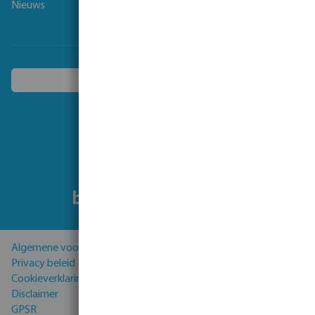
Nieuws
Kies een ander land
Volg ons
Algemene voorwaarden
Privacy beleid
Cookieverklaring
Disclaimer
GPSR