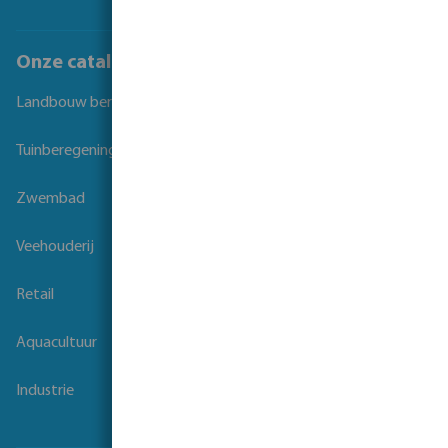
Onze catalogi
Landbouw beregening
Tuinberegening
Zwembad
Veehouderij
Retail
Aquacultuur
Industrie