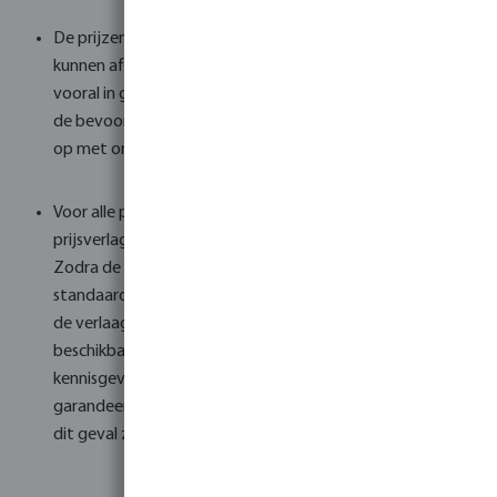
De prijzen in het bestelformulier zijn onder voorbehoud en
kunnen afwijken van de uiteindelijke prijs bij levering,
vooral in gevallen van voorraadtekorten of wijzigingen in
de bevoorrading. Om hier zeker van te zijn, neem contact
op met onze salesafdeling.
Voor alle producten in het bestelformulier geldt de
prijsverlaging zolang de overvoorraad beschikbaar is.
Zodra de overvoorraad uitgeput is, geldt de
standaardprijs en kunnen de producten niet meer tegen
de verlaagde prijs geleverd worden. Wijzigingen in
beschikbaarheid kunnen zonder voorafgaande
kennisgeving plaatsvinden. Plaatsing van een bestelling
garandeert niet de beschikbaarheid van de producten. In
dit geval zal onze salesafdeling contact met u opnemen.