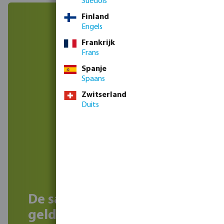
Suédois
Finland
Engels
Frankrijk
Frans
Spanje
Spaans
Zwitserland
Duits
De sale blijft niet lang
geldig, bestel snel!