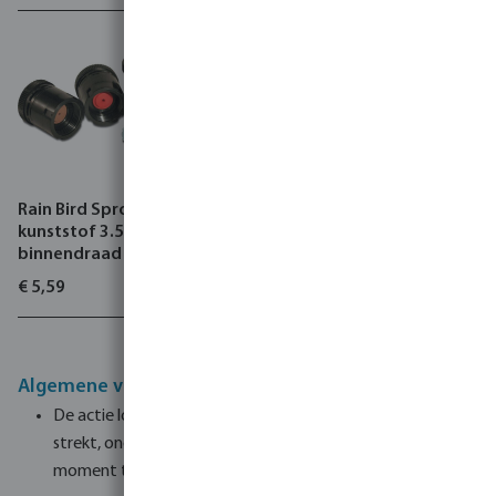
Rain Bird Sproeikop
kunststof 3.5 bar UNC
binnendraad
€ 5,59
Algemene voorwaarden van de actie
De actie loopt van 11.06.2024 tot zolang de voorraad
strekt, onder voorbehoud van het recht om deze op elk
moment te beëindigen bij het plaatsen van een bestelling.