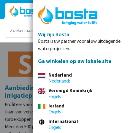
Ga naar de hoofdinhoud
Wij zijn Bosta
Bosta is uw partner voor al uw uitdagende
waterprojecten.
Ga winkelen op uw lokale site
Nederland
Nederlands
Aanbiedingen op geselecteerde
Verenigd Koninkrijk
irrigatieproducten!
Engels
Profiteer van deze tijdelijke kortingsactie om voorraad in te
Ierland
slaan van verschillende irrigatieproducten. Van sproeiers tot
Engels
sproeikoppen en van hulpstukken tot druppeltape.
International
Meer dan 500 producten om uit te kiezen met enorme
Engels