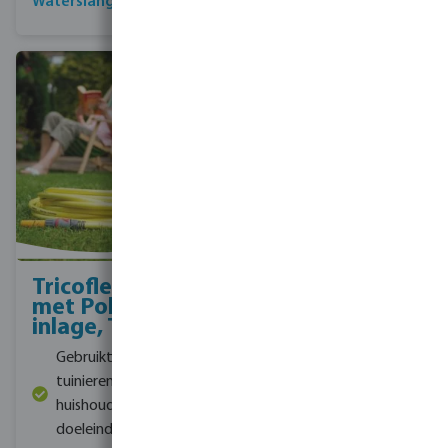
Waterslang kopen
Meer bekijken
Tricoflex Hose
met Polyester
inlage, Type R
Gebruikt voor
tuinieren en
huishoudelijke
doeleinden