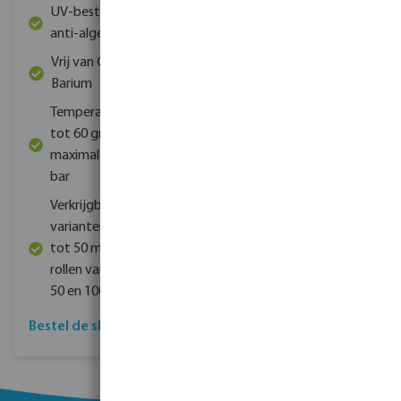
UV-bestendig en
anti-algen
Vrij van Cadium en
Barium
Temperatuurbestendig
tot 60 graden en een
maximale druk van 10
bar
Verkrijgbaar in
varianten van 12,5
tot 50 mm en op
rollen van 20, 25, 30,
50 en 100 meter
Bestel de slang