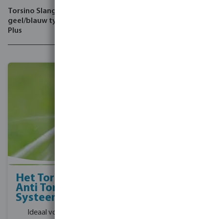
Torsino Slang PVC
geel/blauw type Torsino
Plus
Het Torsino+
Tricoflex slang
Anti Torsion
met polyester
Systeem
inlage
Ideaal voor
Ideaal voor irrigatie,