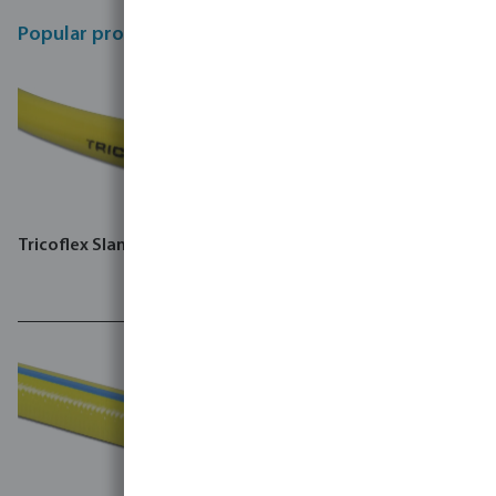
Popular products
Tricoflex Slang PVC geel
Tricoflex Slang PVC 8 bar
geel type R