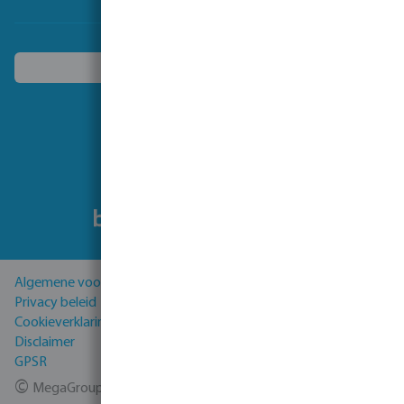
Kies een ander land
Volg ons
Algemene voorwaarden
Privacy beleid
Cookieverklaring
Disclaimer
GPSR
©
MegaGroup Trade 2026