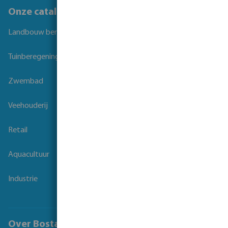
Onze catalogi
Landbouw beregening
Tuinberegening
Zwembad
Veehouderij
Retail
Aquacultuur
Industrie
Over Bosta