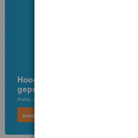
Hoogwaardige, scherp
geprijsde slangen
Profec-slangen, type Torsino Plus
Bekijk slang