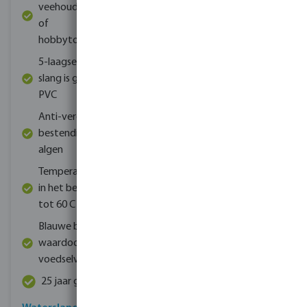
veehouderij, irrigatie
watervoorziening en
of
-levering
hobbytoepassingen
Werkt bij een
5-laagse geweven
maximale druk van 8
slang is gemaakt van
bar
PVC
Temperatuurbereik
Anti-verdraaiing, UV-
van -15 tot 60 graden
bestendig en Anit-
Celsius
algen
Technologie tegen
Temperatuurbestendig
verknikking
in het bereik van -20 C
Verkrijgbaar in
tot 60 C
diameter van 12,5 tot
Blauwe binnenlaag
50 millimeter.
waardoor de slang
25 jaar garantie
voedselveilig is
25 jaar garantie