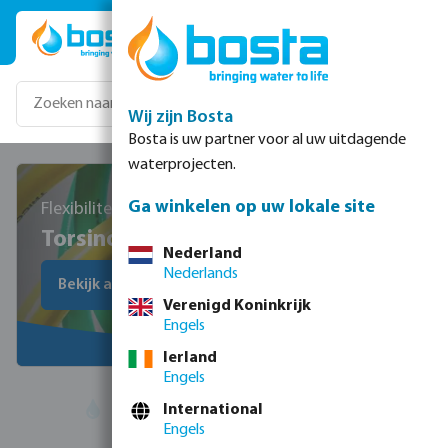
Ga naar de hoofdinhoud
Wij zijn Bosta
Bosta is uw partner voor al uw uitdagende
waterprojecten.
Ga winkelen op uw lokale site
Flexibiliteit op het hoogste niveau
Torsino
Nederland
Nederlands
Bekijk alle Torsino producten
Verenigd Koninkrijk
Engels
Ierland
Engels
International
Zeer
flexibele en bestendige
producten
Engels