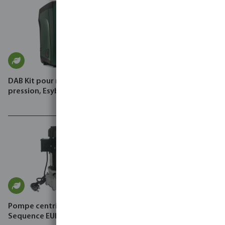
DAB Kit pour réservoir sous
DAB Kit pour réservoir sous
pression, Esybox
pression, Esybox Mini 3
Pompe centrifuge,
Sequence EURO