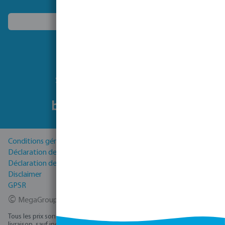
Choisissez un autre pays
Suivez-nous
Conditions générales
Déclaration de Confidentialité
Déclaration de cookies
Disclaimer
GPSR
©
MegaGroup Trade 2026
Tous les prix sont hors TVA plus
, frais d'expédition
et éventuels frais de
livraison, sauf indication contraire.