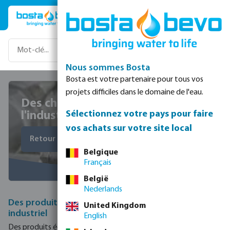
Passer au contenu principal
Nous sommes Bosta
Bosta est votre partenaire pour tous vos
projets difficiles dans le domaine de l'eau.
Des choix plus écologiques dans
Sélectionnez votre pays pour faire
l'industrie
vos achats sur votre site local
Retour à l'aperçu
Belgique
Français
België
Nederlands
Des produits plus écologiques dans le secteur
United Kingdom
industriel
English
Des produits écologiques qui optimisent l'efficacité et