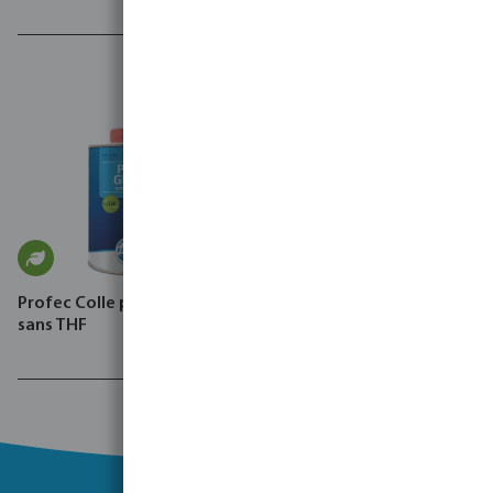
Profec Colle pour PVC type
sans THF