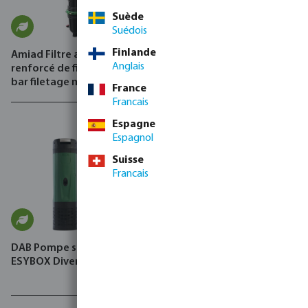
Suède
Suédois
Finlande
Amiad Filtre automatique
Tube pression PE40 lisse
Anglais
renforcé de fibre de nylon 8
noir
bar filetage mâle noir/vert
France
type Mini Sigma Angle
Francais
Espagne
Espagnol
Suisse
Francais
DAB Pompe submersible,
DAB Kit pour réservoir sous
ESYBOX Diver
pression, Esybox Max