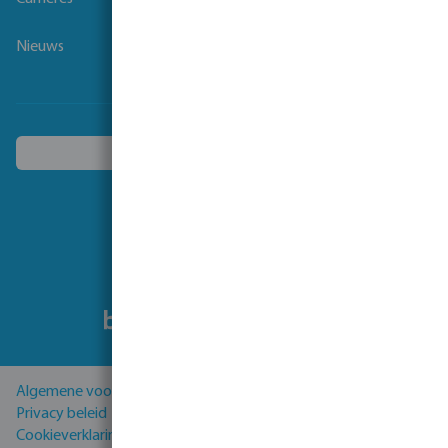
Nieuws
Kies een ander land
Volg ons
Algemene voorwaarden
Privacy beleid
Cookieverklaring