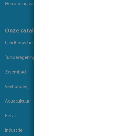
Herroeping van overeenkomst
Onze catalogi
Landbouw beregening
Tuinberegening
Zwembad
Veehouderij
Aquacultuur
Retail
Industrie