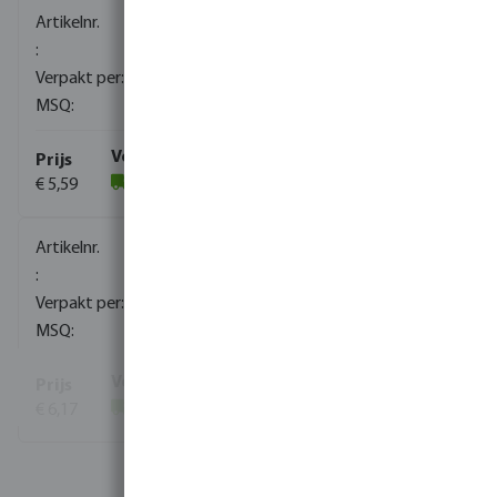
0080151
2400
10
€ 5,59
(946)
0080152
1720
10
€ 6,17
(276)
Bekijk meer