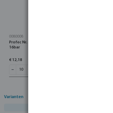
0080008
Profec Nr. 90 Knie 90° RVS 316 1/2" binnendraad
16bar
€ 12,18
Varianten