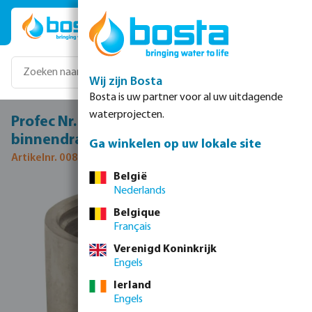
Ga naar de hoofdinhoud
Wij zijn Bosta
Bosta is uw partner voor al uw uitdagende
waterprojecten.
Profec Nr. 270A Halve sok RVS 316 1 1/4"
binnendraad 10bar
Ga winkelen op uw lokale site
Artikelnr. 0080156
België
Nederlands
Afbeeldingengalerij overslaan
Belgique
Français
Verenigd Koninkrijk
Engels
Ierland
Engels