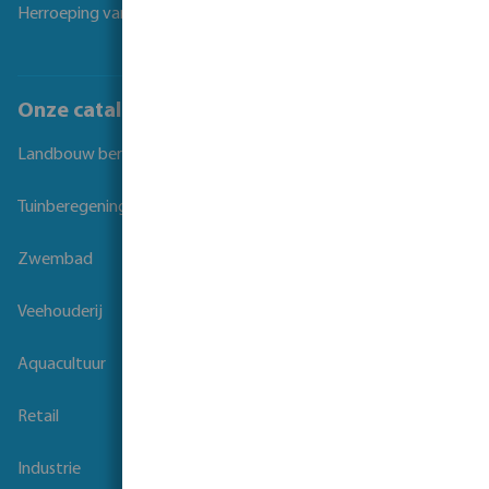
Herroeping van overeenkomst
Onze catalogi
Landbouw beregening
Tuinberegening
Zwembad
Veehouderij
Aquacultuur
Retail
Industrie