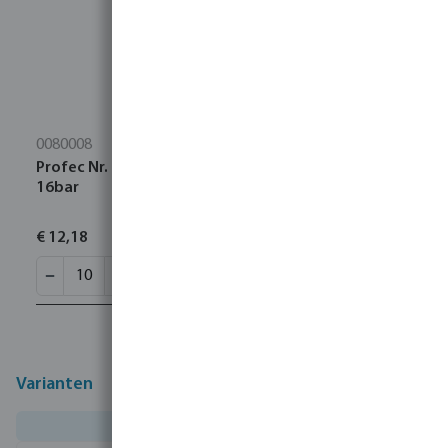
0080008
Profec Nr. 90 Knie 90° RVS 316 1/2" binnendraad
16bar
€ 12,18
Varianten