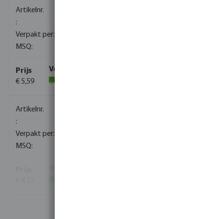
0080151
2400
10
€ 5,59
(946)
0080152
1720
10
€ 6,17
(276)
Bekijk meer