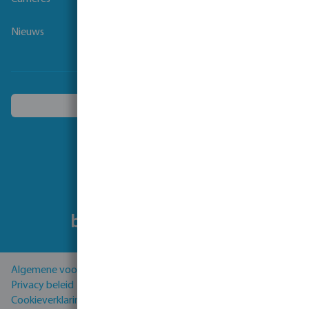
Nieuws
Kies een ander land
Volg ons
Algemene voorwaarden
Privacy beleid
Cookieverklaring