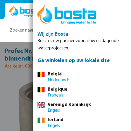
Ga naar de hoofdinhoud
Wij zijn Bosta
Bosta is uw partner voor al uw uitdagende
waterprojecten.
Profec Nr. 270A Halve sok RVS 316 4"
binnendraad 10bar
Ga winkelen op uw lokale site
Artikelnr. 0080348
België
Nederlands
Afbeeldingengalerij overslaan
Belgique
Français
Verenigd Koninkrijk
Engels
Ierland
Engels