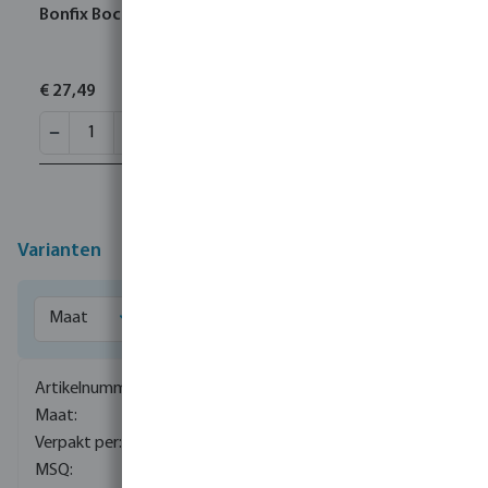
Bonfix Bocht 90° RVS 316L 28 mm pers KIWA
€ 27,49
Varianten
0085153
22 mm
40
5