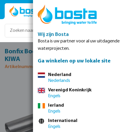
Ga naar de hoofdinhoud
Wij zijn Bosta
Bosta is uw partner voor al uw uitdagende
waterprojecten.
Bonfix Bocht 90° RVS 316L 28 mm spie
KIWA
Ga winkelen op uw lokale site
Artikelnummer 0085154
Nederland
Nederlands
Afbeeldingengalerij overslaan
Verenigd Koninkrijk
Engels
Ierland
Engels
International
Engels