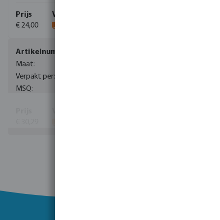
€ 24,00
0085154
28 mm
1
5
€ 30,29
Toon meer