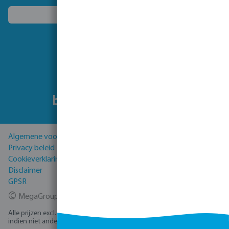
Kies een ander land
Volg ons
Algemene voorwaarden
Privacy beleid
Cookieverklaring
Disclaimer
GPSR
©
MegaGroup Trade 2026
Alle prijzen excl. BTW plus
verzendkosten
en eventuele bezorgkosten,
indien niet anders vermeld.