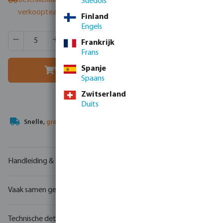
Beschikbaar bij leverancier
- neem contact op met het
Suédois
verkoopteam
Finland
Engels
Producthoeveelheid: Voer de gewenste hoeveelheid in of g
Verpakt per:
1 st.
Frankrijk
MSQ:
5 st.
Frans
Spanje
Voeg toe aan winkelmandje
Spaans
Zwitserland
Duits
Uw
handelspartner
in watertechnologie
Handleiding & tekeningen
Vaak samen gekocht
Technische details