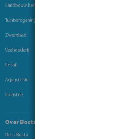
Landbouw beregening
Tuinberegening
Zwembad
Veehouderij
Retail
Aquacultuur
Industrie
Over Bosta
Dit is Bosta