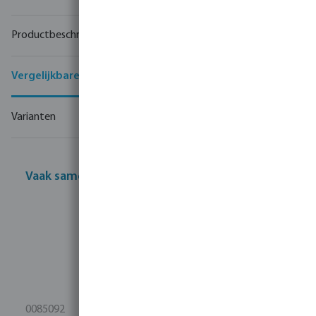
Productbeschrijving
Vergelijkbare producten
Varianten
Vaak samen gekocht
0085092