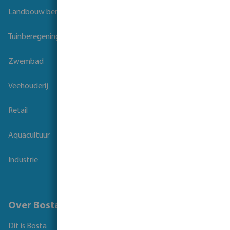
Landbouw beregening
Tuinberegening
Zwembad
Veehouderij
Retail
Aquacultuur
Industrie
Over Bosta
Dit is Bosta