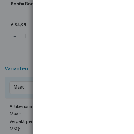
Bonfix Bocht 90° RVS 316L 42 mm pers KIWA
€ 84,99
Varianten
0085099
22 mm
60
1