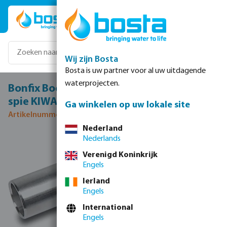
Ga naar de hoofdinhoud
Wij zijn Bosta
Bosta is uw partner voor al uw uitdagende
waterprojecten.
Bonfix Bocht 90° RVS 316L 42 mm pers x
spie KIWA
Ga winkelen op uw lokale site
Artikelnummer 0085102
Nederland
Nederlands
Afbeeldingengalerij overslaan
Verenigd Koninkrijk
Engels
Ierland
Engels
International
Engels