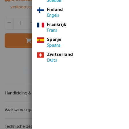
Beschikbaar bij leverancier
- neem contact op met het
Suédois
verkoopteam
Finland
Engels
Producthoeveelheid: Voer de gewenste hoeveelheid in of g
Verpakt per:
8 st.
Frankrijk
MSQ:
1 st.
Frans
Spanje
Voeg toe aan winkelmandje
Spaans
Zwitserland
Duits
Uw
handelspartner
in watertechnologie
Handleiding & tekeningen
Vaak samen gekocht
Technische details