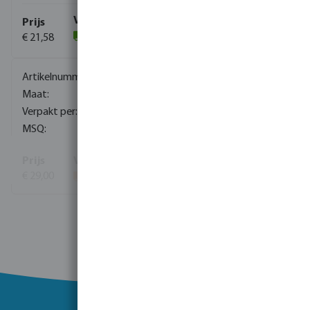
€ 21,58
(18)
0085100
28 mm
30
5
€ 29,00
Toon meer