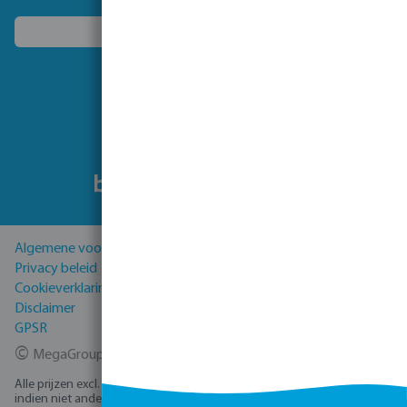
Kies een ander land
Volg ons
Algemene voorwaarden
Privacy beleid
Cookieverklaring
Disclaimer
GPSR
©
MegaGroup Trade 2026
Alle prijzen excl. BTW plus
verzendkosten
en eventuele bezorgkosten,
indien niet anders vermeld.