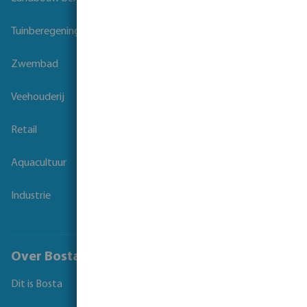
Tuinberegening
Zwembad
Veehouderij
Retail
Aquacultuur
Industrie
Over Bosta
Dit is Bosta