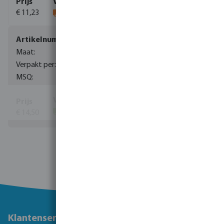
€ 11,23
0085002
22 mm
80
1
€ 14,50
(62)
Toon meer
Klantenservice