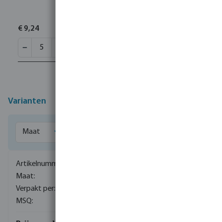
€ 9,24
Varianten
0085000
15 mm
160
5