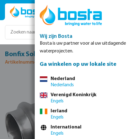
Ga naar de hoofdinhoud
Wij zijn Bosta
Bosta is uw partner voor al uw uitdagende
waterprojecten.
Bonfix Sok RVS 316L 22 mm pers KIWA
Artikelnummer 0085002
Ga winkelen op uw lokale site
Afbeeldingengalerij overslaan
Nederland
Nederlands
Verenigd Koninkrijk
Engels
Ierland
Engels
International
Engels