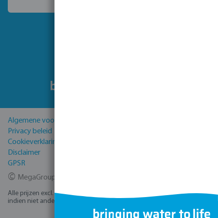
Kies een ander land
Volg ons
Algemene voorwaarden
Privacy beleid
Cookieverklaring
Disclaimer
GPSR
©
MegaGroup Trade 2026
Alle prijzen excl. BTW plus
verzendkosten
en eventuele bezorgkosten,
indien niet anders vermeld.