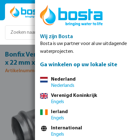
Ga naar de hoofdinhoud
Wij zijn Bosta
Bosta is uw partner voor al uw uitdagende
waterprojecten.
Bonfix Verloop T-stuk 90° RVS 316L 28 mm
x 22 mm x 28 mm pers KIWA
Ga winkelen op uw lokale site
Artikelnummer 0085187
Nederland
Nederlands
Afbeeldingengalerij overslaan
Verenigd Koninkrijk
Engels
Ierland
Engels
International
Engels