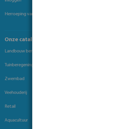
Inloggen
Herroeping van overeenkomst
Onze catalogi
Landbouw beregening
Tuinberegening
Zwembad
Veehouderij
Retail
Aquacultuur