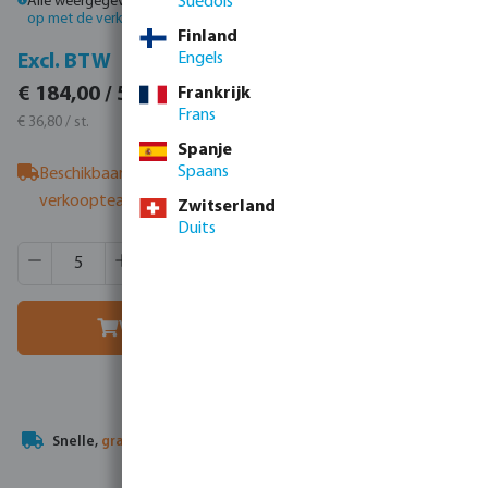
Alle weergegeven prijzen zijn inclusief btw.
Suédois
Log in
of
neem contact
op met de verkoopafdeling
voor aangepaste prijzen.
Finland
Engels
Incl. BTW
Excl. BTW
€ 222,64 / 5 st.
€ 184,00 / 5 st.
Frankrijk
Frans
€ 44,53 / st.
€ 36,80 / st.
Spanje
Spaans
Beschikbaar bij leverancier
- neem contact op met het
verkoopteam
Zwitserland
Duits
Producthoeveelheid: Voer de gewenste hoeveelheid in of g
Verpakt per:
30 st.
MSQ:
5 st.
Voeg toe aan winkelmandje
Uw
handelspartner
in watertechnologie