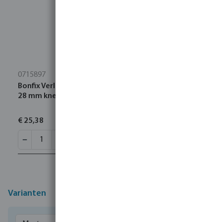
0715897
Bonfix Verloop T-stuk 90° messing 28 mm x 22 mm x
28 mm knel KIWA/GASTEC
€ 25,38
Varianten