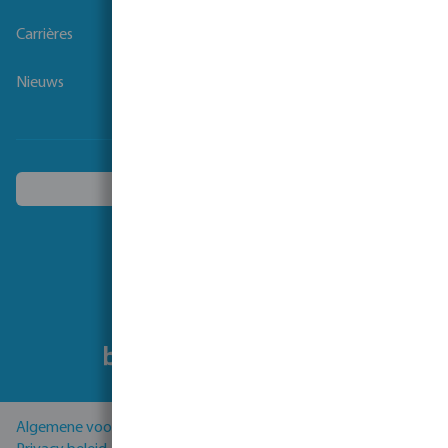
Carrières
Nieuws
Kies een ander land
Volg ons
Algemene voorwaarden