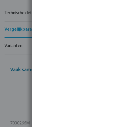
Technische details
Vergelijkbare producten
Varianten
Vaak samen gekocht
7030266M