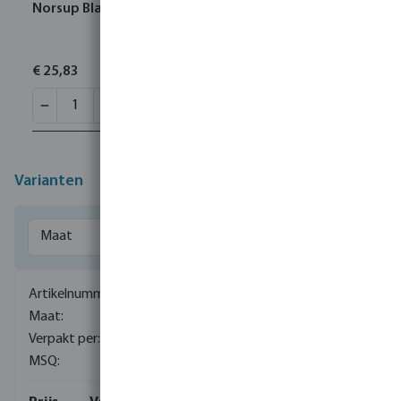
Norsup Bladschepnet diep
€ 25,83
Varianten
0081036
M16 x 25 mm
1
200