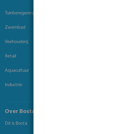
Tuinberegening
Zwembad
Veehouderij
Retail
Aquacultuur
Industrie
Over Bosta
Dit is Bosta