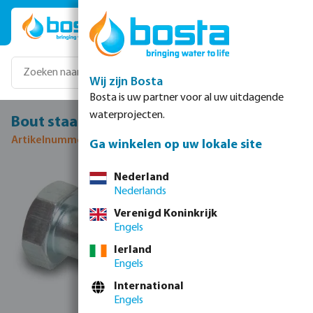
Ga naar de hoofdinhoud
Wij zijn Bosta
Bosta is uw partner voor al uw uitdagende
waterprojecten.
Bout staal gegalvaniseerd M16 x 70 mm
Artikelnummer 0499009
Ga winkelen op uw lokale site
Afbeeldingengalerij overslaan
Nederland
Nederlands
Verenigd Koninkrijk
Engels
Ierland
Engels
International
Engels