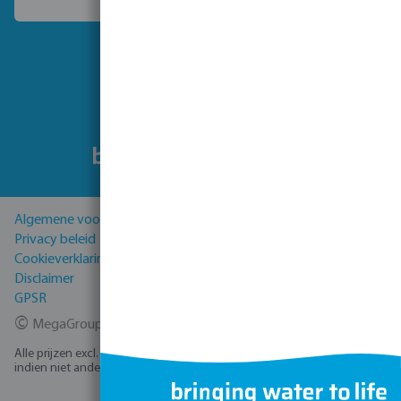
Kies een ander land
Volg ons
Algemene voorwaarden
Privacy beleid
Cookieverklaring
Disclaimer
GPSR
©
MegaGroup Trade 2026
Alle prijzen excl. BTW plus
verzendkosten
en eventuele bezorgkosten,
indien niet anders vermeld.