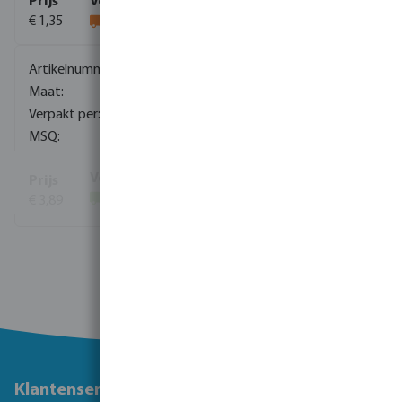
€ 1,35
0080544
M16 x 60 mm
50
1
€ 3,89
(14)
Toon meer
Klantenservice