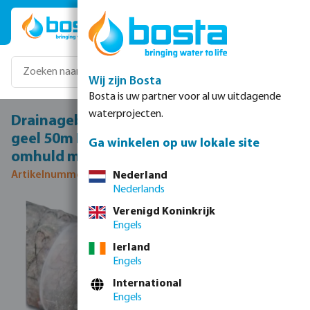
Ga naar de hoofdinhoud
Wij zijn Bosta
Bosta is uw partner voor al uw uitdagende
waterprojecten.
Drainagebuis PVC-U 50 mm klikmof x glad
geel 50m KIWA/KOMO type geperforeerd
Ga winkelen op uw lokale site
omhuld met PP450
Artikelnummer 0380085
Nederland
Nederlands
Afbeeldingengalerij overslaan
Verenigd Koninkrijk
Engels
Ierland
Engels
International
Engels