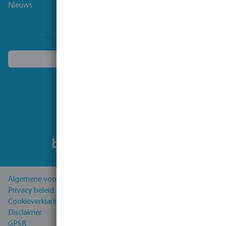
Nieuws
Kies een ander land
Volg ons
Algemene voorwaarden
Privacy beleid
Cookieverklaring
Disclaimer
GPSR