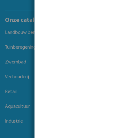
Onze catalogi
Landbouw beregening
Tuinberegening
Zwembad
Veehouderij
Retail
Aquacultuur
Industrie