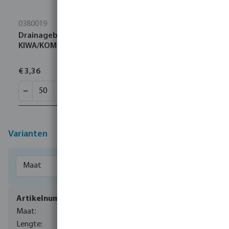
0380019
Drainagebuis PVC-U 50 mm klikmof x glad geel 50m
KIWA/KOMO type geperforeerd, omhuld met kokos
€ 3,36
Varianten
0380085
50 mm
50 m