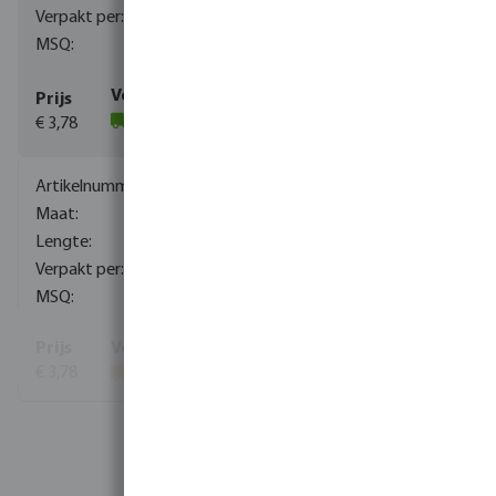
50
50
€ 3,78
(350)
0380065
50 mm
200 m
200
200
€ 3,78
Toon meer