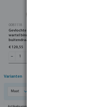
0081118
Gevlochten slang RVS/silicone 1" buitendraad x
wartel binnendraad 6bar DN25 100cm RVS messing
buitendraad KTW/DVGW type recht
€ 120,55
Varianten
0081126