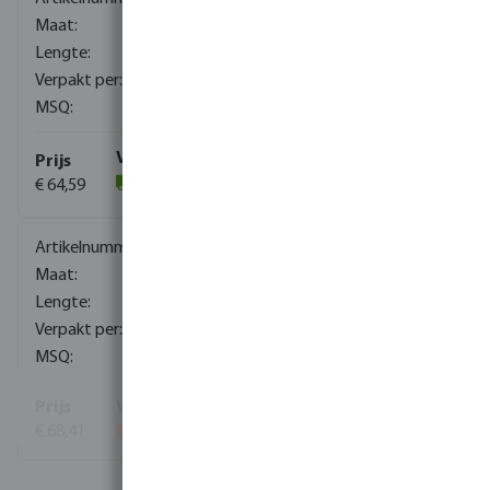
3/4"
60 cm
20
1
€ 64,59
(3)
0081133
1"
30 cm
10
30
€ 68,41
Toon meer