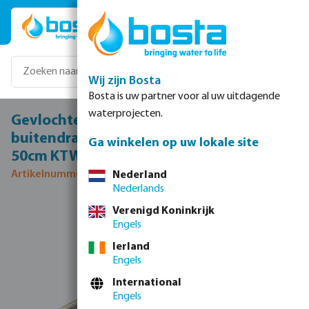
Ga naar de hoofdinhoud
Wij zijn Bosta
Bosta is uw partner voor al uw uitdagende
waterprojecten.
Gevlochten slang 90° RVS/silicone 1"
buitendraad x wartel binnendraad 6bar
Ga winkelen op uw lokale site
50cm KTW/DVGW type haaks
Artikelnummer 0081134
Nederland
Nederlands
Afbeeldingengalerij overslaan
Verenigd Koninkrijk
Engels
Ierland
Engels
International
Engels