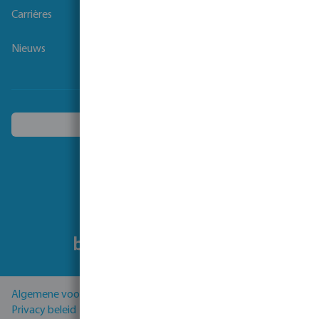
Carrières
Nieuws
Kies een ander land
Volg ons
Algemene voorwaarden
Privacy beleid