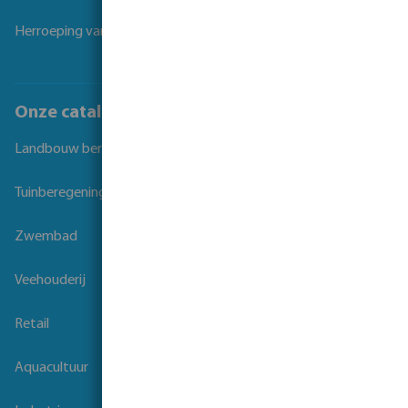
Herroeping van overeenkomst
Onze catalogi
Landbouw beregening
Tuinberegening
Zwembad
Veehouderij
Retail
Aquacultuur