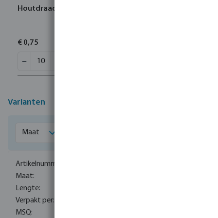
Houtdraadpen staal gegalvaniseerd M8 80 mm
€ 0,75
Varianten
0080280
M8
50 mm
100
10