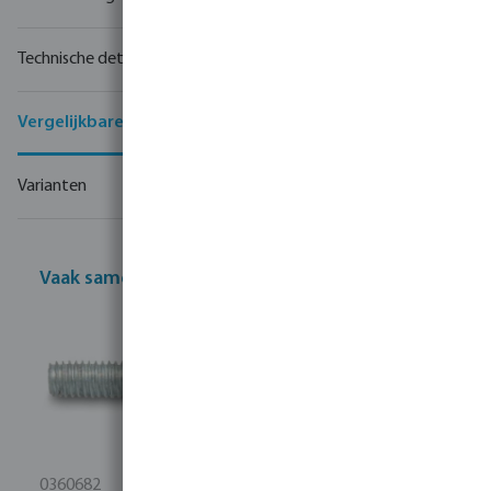
Technische details
Vergelijkbare producten
Varianten
Vaak samen gekocht
0360682