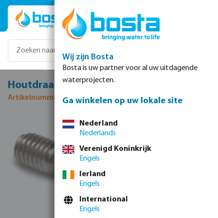
Ga naar de hoofdinhoud
Wij zijn Bosta
Bosta is uw partner voor al uw uitdagende
waterprojecten.
Houtdraadpen RVS M8 100 mm
Artikelnummer 0080282
Ga winkelen op uw lokale site
Afbeeldingengalerij overslaan
Nederland
Nederlands
Verenigd Koninkrijk
Engels
Ierland
Engels
International
Engels