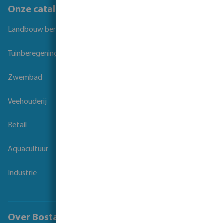
Onze catalogi
Landbouw beregening
Tuinberegening
Zwembad
Veehouderij
Retail
Aquacultuur
Industrie
Over Bosta