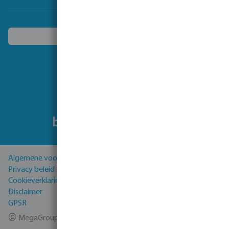
Kies een ander land
Volg ons
Algemene voorwaarden
Privacy beleid
Cookieverklaring
Disclaimer
GPSR
©
MegaGroup Trade 2026