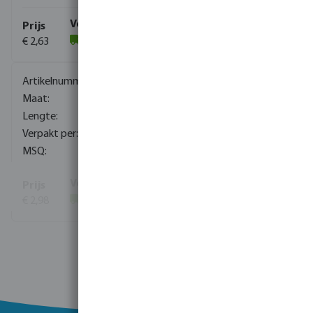
€ 2,63
(556)
0080281
M8
80 mm
100
10
€ 2,98
(175)
Toon meer