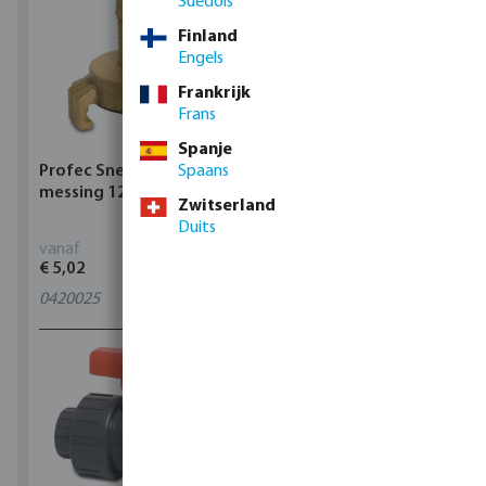
Suédois
Finland
Engels
Frankrijk
Frans
Spanje
Profec Snelkoppeling
Spaans
Hunter Regenautomaat
messing 12 bar slangtule
X-CORE Indoor
Zwitserland
Duits
vanaf
vanaf
€ 5,02
€ 95,80
0420025
4
varianten