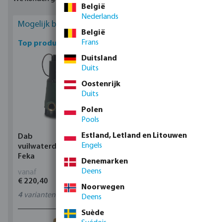
België
Nederlands
Mogelijk bent u geïnteresseerd
België
Frans
Top producten
Duitsland
Duits
Oostenrijk
Duits
Polen
Pools
Estland, Letland en Litouwen
Dab
Profec Kogelkraan
Engels
vuilwaterdompelpomp,
messing 25 bar
Feka
binnendraad type 100
Denemarken
Deens
vanaf
vanaf
€ 220,40
€ 14,19
Noorwegen
4
varianten
11
varianten
Deens
Suède