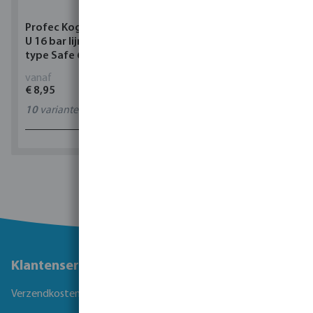
Profec Kogelkraan PVC-
Torsino Slang PVC
U 16 bar lijmmof grijs
geel/blauw type Torsino
type Safe 600
Plus
vanaf
vanaf
€ 8,95
€ 2,42
10
varianten
11
varianten
1 - 0 van 0 resultaten
Klantenservice
Verzendkosten