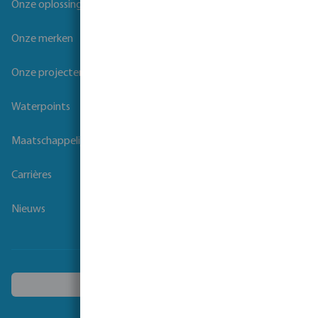
Onze oplossingen
Onze merken
Onze projecten
Waterpoints
Maatschappelijk verantwoord ondernemen
Carrières
Nieuws
Kies een ander land