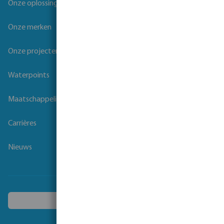
Onze oplossingen
Onze merken
Onze projecten
Waterpoints
Maatschappelijk verantwoord ondernemen
Carrières
Nieuws
Kies een ander land