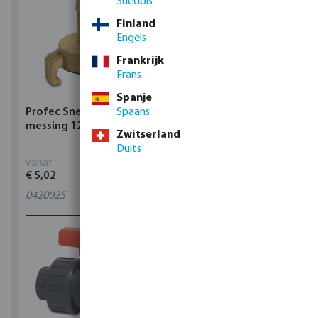
Suédois
Finland
Engels
Frankrijk
Frans
Spanje
Profec Snelkoppeling
Spaans
Hunter Regenautomaat
messing 12 bar slangtule
X-CORE Indoor
Zwitserland
Duits
vanaf
vanaf
€ 5,02
€ 95,80
0420025
4
varianten