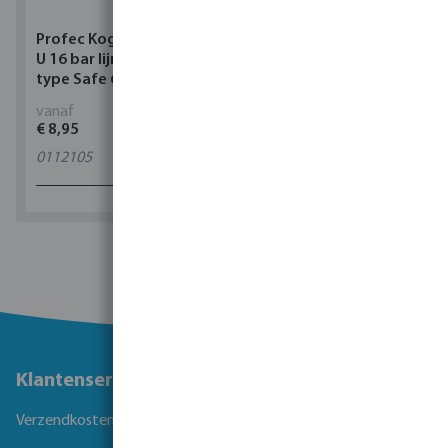
Profec Kogelkraan PVC-
Torsino Slang PVC
U 16 bar lijmmof grijs
geel/blauw type Torsino
type Safe 600
Plus
vanaf
vanaf
€ 8,95
€ 2,42
0112105
11
varianten
1 - 0 van 0 resultaten
Klantenservice
Verzendkosten