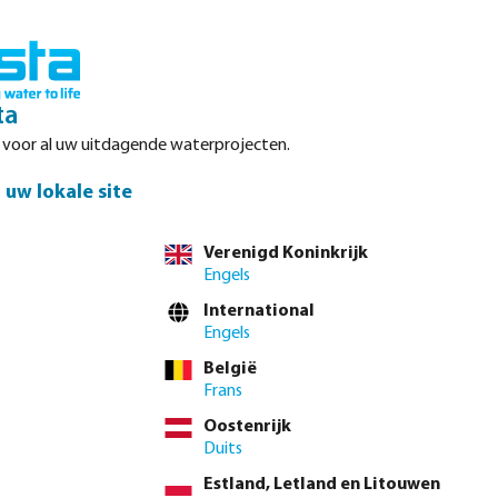
Inloggen
Winkelwagen
ta
r voor al uw uitdagende waterprojecten.
Datasheets
Waterpoints
Service
Contact
uw lokale site
Verenigd Koninkrijk
Engels
International
Engels
houden, uitval
België
dige apparatuur
Frans
em. U kunt hier
Oostenrijk
ers,
Duits
teem vrij te
Estland, Letland en Litouwen