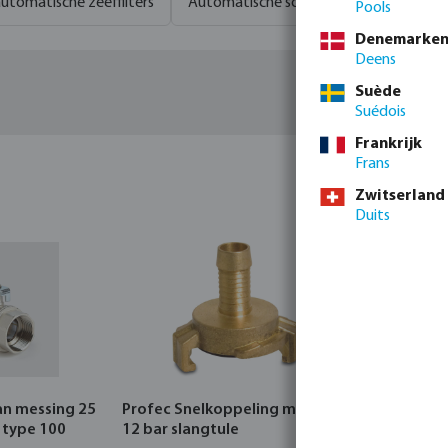
utomatische zeeffilters
Automatische schijffilters
Schijf ca
Pools
Denemarke
Deens
Suède
Suédois
Frankrijk
Frans
Zwitserland
Duits
an messing 25
Profec Snelkoppeling messing
Hunter Re
 type 100
12 bar slangtule
CORE Indo