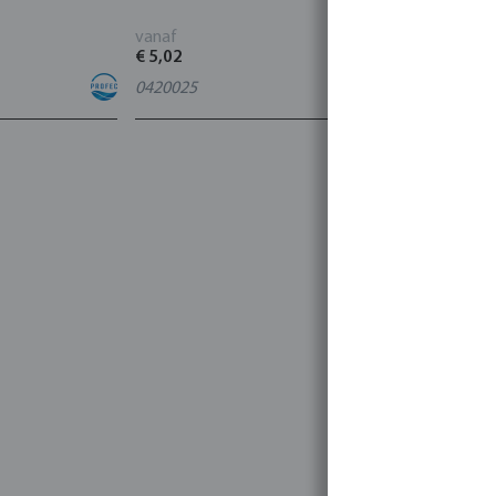
vanaf
vanaf
€ 5,02
€ 95,80
0420025
4
varianten