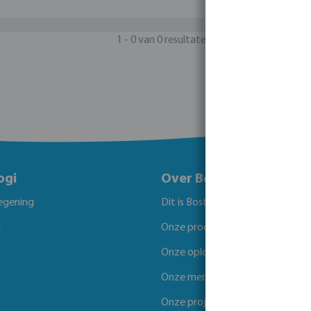
1 - 0 van 0 resultaten
ogi
Over Bosta
egening
Dit is Bosta
g
Onze producten
Onze oplossingen
Onze merken
Onze projecten