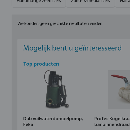
Handmatige zeeffilters
Zand- & mediafilters
Halfa
We konden geen geschikte resultaten vinden
Mogelijk bent u geïnteresseerd
Top producten
Dab vuilwaterdompelpomp,
Profec Kogelkra
Feka
bar binnendraad