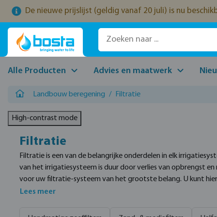
De nieuwe prijslijst (geldig vanaf 20 juli) is nu beschi
naar de hoofdinhoud
Ga naar de zoekopdracht
Ga naar de hoofdnavigatie
Alle Producten
Advies en maatwerk
Nie
Landbouw beregening
/
Filtratie
High-contrast mode
Filtratie
Filtratie is een van de belangrijke onderdelen in elk irrigatie
van het irrigatiesysteem is duur door verlies van opbrengst e
voor uw filtratie-systeem van het grootste belang. U kunt hier 
uw screen en disc filters die manueel gereinigd moeten worden
Lees meer
hydrocycloonfilters en meer. U kunt hier ook de losse filterpa
houden van verstopping.