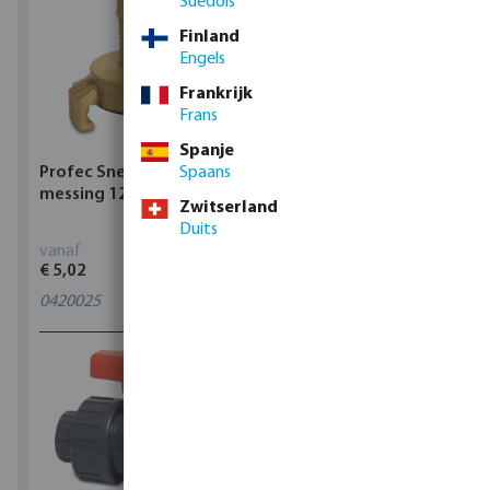
Suédois
Finland
Engels
Frankrijk
Frans
Spanje
Profec Snelkoppeling
Spaans
Hunter Regenautomaat
messing 12 bar slangtule
X-CORE Indoor
Zwitserland
Duits
vanaf
vanaf
€ 5,02
€ 95,80
0420025
4
varianten