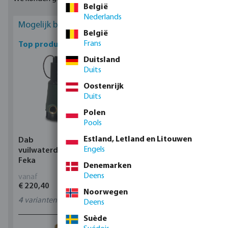
moffen, T-stukken, pluggen enz.
België
Nederlands
Mogelijk bent u geïnteresseerd
België
Frans
Top producten
Duitsland
Duits
Oostenrijk
Duits
Polen
Pools
Estland, Letland en Litouwen
Dab
Profec Kogelkraan
Engels
vuilwaterdompelpomp,
messing 25 bar
Feka
binnendraad type 100
Denemarken
Deens
vanaf
vanaf
€ 220,40
€ 14,19
Noorwegen
4
varianten
11
varianten
Deens
Suède