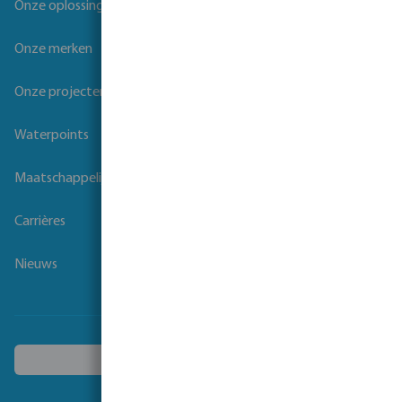
Onze oplossingen
Onze merken
Onze projecten
Waterpoints
Maatschappelijk verantwoord ondernemen
Carrières
Nieuws
Kies een ander land