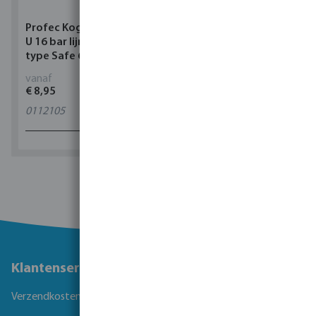
Profec Kogelkraan PVC-
Torsino Slang PVC
U 16 bar lijmmof grijs
geel/blauw type Torsino
type Safe 600
Plus
vanaf
vanaf
€ 8,95
€ 2,42
0112105
11
varianten
1 - 0 van 0 resultaten
Klantenservice
Verzendkosten