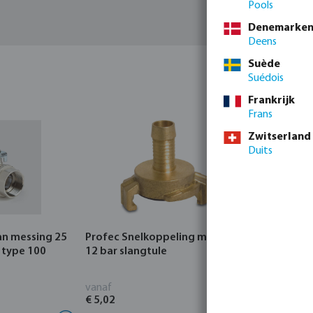
Pools
Denemarke
Deens
Suède
Suédois
Frankrijk
Frans
Zwitserland
Duits
an messing 25
Profec Snelkoppeling messing
Hunter Re
 type 100
12 bar slangtule
CORE Indo
vanaf
vanaf
€ 5,02
€ 95,80