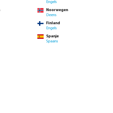
Engels
n
Noorwegen
Deens
Finland
Engels
Spanje
Spaans
genautomaat X-
Profec Kogelkraan PVC-U 16
or
bar lijmmof grijs type Safe 600
vanaf
€ 8,95