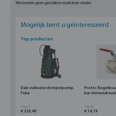
We konden geen geschikte resultaten vinden
Mogelijk bent u geïnteresseerd
Top producten
Dab vuilwaterdompelpomp,
Profec Kogelkra
Feka
bar binnendraad
vanaf
vanaf
€ 220,40
€ 14,19