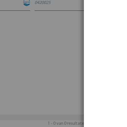
0420025
4
varianten
1 - 0 van 0 resultaten