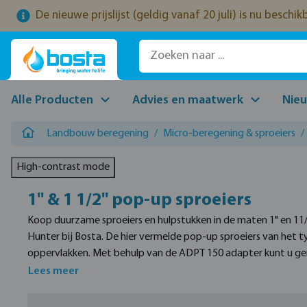
De nieuwe prijslijst (geldig vanaf 20 juli) is nu beschi
naar de hoofdinhoud
Ga naar de zoekopdracht
Ga naar de hoofdnavigatie
Alle Producten
Advies en maatwerk
Nie
Landbouw beregening
/
Micro-beregening & sproeiers
/
High-contrast mode
1" & 1 1/2" pop-up sproeiers
Koop duurzame sproeiers en hulpstukken in de maten 1" en 11
Hunter bij Bosta. De hier vermelde pop-up sproeiers van het t
oppervlakken. Met behulp van de ADPT 150 adapter kunt u g
producten die u ook in deze sectie kunt kopen zijn sproeiers z
Lees meer