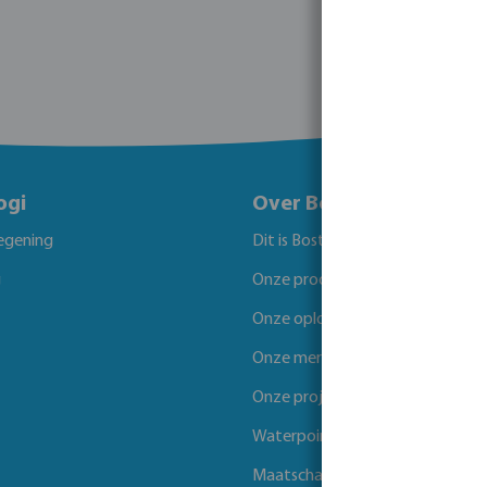
ogi
Over Bosta
egening
Dit is Bosta
g
Onze producten
Onze oplossingen
Onze merken
Onze projecten
Waterpoints
Maatschappelijk verantwoord 