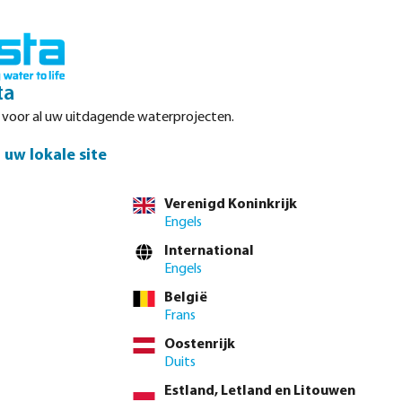
Inloggen
Winkelwagen
ta
r voor al uw uitdagende waterprojecten.
Datasheets
Waterpoints
Service
Contact
uw lokale site
Verenigd Koninkrijk
Engels
International
Engels
 Rain Bird en
België
e grote
Frans
ndersom. Andere
Oostenrijk
n enz.
Duits
Estland, Letland en Litouwen