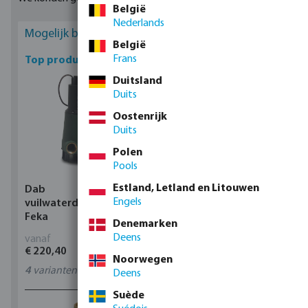
materialen zoals PE, PES, messing en staal.
België
Nederlands
Mogelijk bent u geïnteresseerd
België
Frans
Top producten
Duitsland
Duits
Oostenrijk
Duits
Polen
Pools
Estland, Letland en Litouwen
Dab
Profec Kogelkraan
Engels
vuilwaterdompelpomp,
messing 25 bar
Feka
binnendraad type 100
Denemarken
Deens
vanaf
vanaf
€ 220,40
€ 14,19
Noorwegen
4
varianten
11
varianten
Deens
Suède