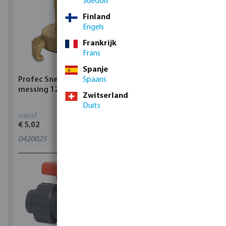
Suédois
Finland
Engels
Frankrijk
Frans
Spanje
Profec Snelkoppeling
Spaans
Hunter Regenautomaat
messing 12 bar slangtule
X-CORE Indoor
Zwitserland
Duits
vanaf
vanaf
€ 5,02
€ 95,80
0420025
4
varianten