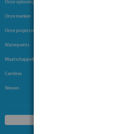
Onze oplossingen
Onze merken
Onze projecten
Waterpoints
Maatschappelijk verantwoord ondernemen
Carrières
Nieuws
Kies een ander land