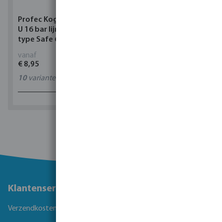
Profec Kogelkraan PVC-
Torsino Slang PVC
U 16 bar lijmmof grijs
geel/blauw type Torsino
type Safe 600
Plus
vanaf
vanaf
€ 8,95
€ 2,42
10
varianten
11
varianten
1 - 0 van 0 resultaten
Klantenservice
Verzendkosten