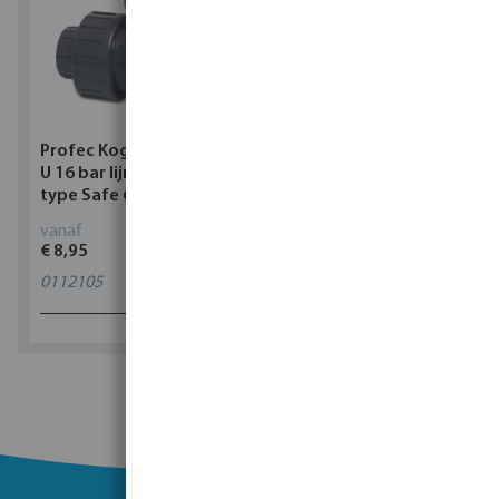
Profec Kogelkraan PVC-
Torsino Slang PVC
U 16 bar lijmmof grijs
geel/blauw type Torsino
type Safe 600
Plus
vanaf
vanaf
€ 8,95
€ 2,42
0112105
11
varianten
1 - 0 van 0 resultaten