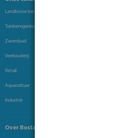
Landbouw beregening
Tuinberegening
Zwembad
Veehouderij
Retail
Aquacultuur
Industrie
Over Bosta