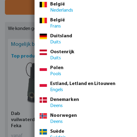
Hoogwaardige drukverhogingsinstallaties zoals de DAB Esybox
België
Filter
Nederlands
zijn ook verkrijgbaar in deze webshop.
België
Frans
We konden geen geschikte resultaten vinden
Duitsland
Duits
Mogelijk bent u geïnteresseerd
Oostenrijk
Top producten
Duits
Polen
Pools
Estland, Letland en Litouwen
Engels
Denemarken
Deens
Dab
Profec Kogelkraan
Noorwegen
vuilwaterdompelpomp,
messing 25 bar
Deens
Feka
binnendraad type 100
Suède
vanaf
vanaf