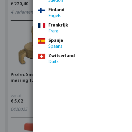
Suédois
€ 220,40
€ 14,19
Finland
4
varianten
11
varianten
Engels
Frankrijk
Frans
Spanje
Spaans
Zwitserland
Duits
Profec Snelkoppeling
Hunter Regenautomaat
messing 12 bar slangtule
X-CORE Indoor
vanaf
vanaf
€ 5,02
€ 95,80
0420025
4
varianten