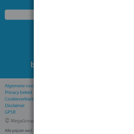
Kies een ander land
Volg ons
Algemene voorwaarden
Privacy beleid
Cookieverklaring
Disclaimer
GPSR
©
MegaGroup Trade 2026
Alle prijzen excl. BTW plus
verzendkosten
en eventuele bezorgkosten,