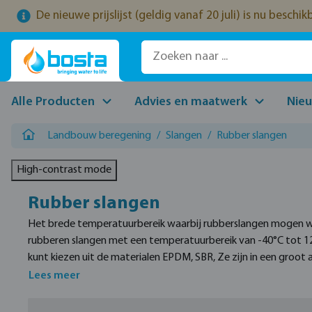
De nieuwe prijslijst (geldig vanaf 20 juli) is nu beschi
naar de hoofdinhoud
Ga naar de zoekopdracht
Ga naar de hoofdnavigatie
Alle Producten
Advies en maatwerk
Nie
Landbouw beregening
/
Slangen
/
Rubber slangen
High-contrast mode
Rubber slangen
Het brede temperatuurbereik waarbij rubberslangen mogen wo
rubberen slangen met een temperatuurbereik van -40°C tot 125
kunt kiezen uit de materialen EPDM, SBR, Ze zijn in een groot 
slangen met een maximale tot 30 bar.
Lees meer