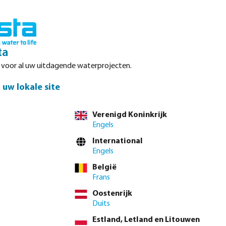
Inloggen
Winkelwagen
ta
r voor al uw uitdagende waterprojecten.
Datasheets
Waterpoints
Service
Contact
uw lokale site
Verenigd Koninkrijk
Engels
International
Engels
en. Wij bieden
België
Profec kopen. U
Frans
U kunt kiezen uit
Oostenrijk
Duits
Estland, Letland en Litouwen