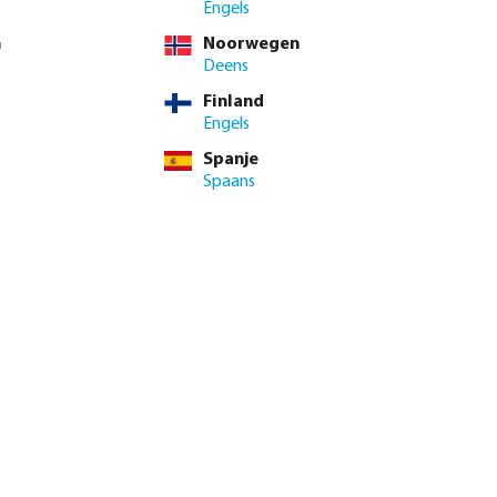
Engels
n
Noorwegen
Deens
Finland
Engels
Spanje
Spaans
genautomaat X-
Profec Kogelkraan PVC-U 16
or
bar lijmmof grijs type Safe 600
vanaf
€ 8,95