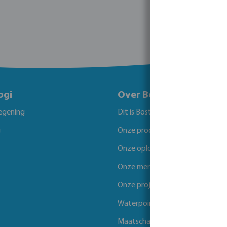
ogi
Over Bosta
egening
Dit is Bosta
g
Onze producten
Onze oplossingen
Onze merken
Onze projecten
Waterpoints
Maatschappelijk verantwoord 