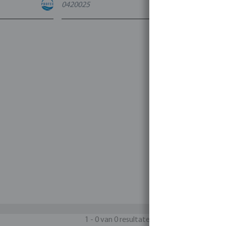
0420025
4
varianten
1 - 0 van 0 resultaten