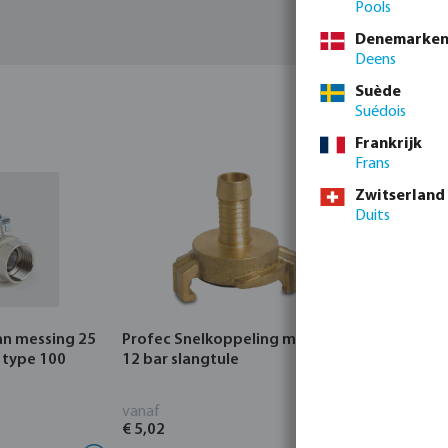
Pools
Denemarke
Deens
Suède
Suédois
Frankrijk
Frans
Zwitserland
Duits
an messing 25
Profec Snelkoppeling messing
Hunter Re
 type 100
12 bar slangtule
CORE Indo
vanaf
vanaf
€ 5,02
€ 95,80