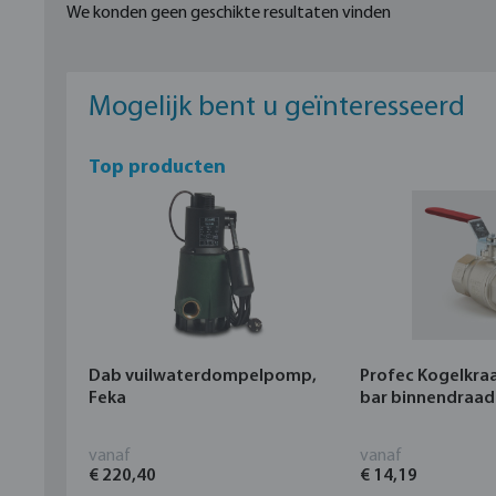
We konden geen geschikte resultaten vinden
Mogelijk bent u geïnteresseerd
Top producten
Dab vuilwaterdompelpomp,
Profec Kogelkra
Feka
bar binnendraad
vanaf
vanaf
€ 220,40
€ 14,19