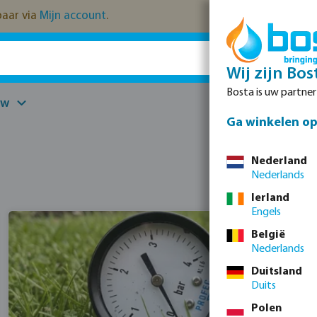
kbaar via
Mijn account
.
Wij zijn Bos
Bosta is uw partne
uw
Onderdelen
Ga winkelen op 
Nederland
Nederlands
Ierland
Engels
België
Nederlands
Duitsland
Duits
Polen