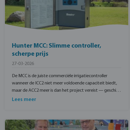
Hunter MCC: Slimme controller,
scherpe prijs
27-03-2026
De MCC is de juiste commerciële irrigatiecontroller
wanneer de ICC2 niet meer voldoende capaciteit biedt,
maar de ACC2 meer is dan het project vereist — geschikt
voor sportvelden, grote parken, randgebieden van
Lees meer
golfbanen, gemeentelijke groenvoorzieningen en
grotere particuliere landgoederen.