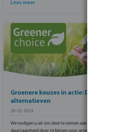
Lees meer
Groenere keuzes in actie: Duurzamere
alternatieven
28-02-2024
We nodigen u uit om deel te nemen aan onze missie naar
duurzaamheid door te kiezen voor groene alternatieven!