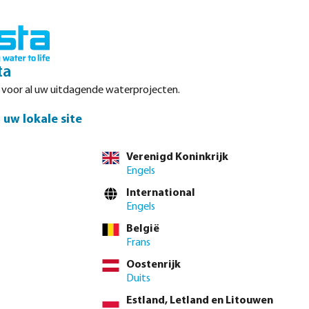
Inloggen
Winkelwagen
ta
r voor al uw uitdagende waterprojecten.
Datasheets
Waterpoints
Service
Contact
uw lokale site
Verenigd Koninkrijk
Engels
International
Engels
België
Frans
Oostenrijk
Duits
Estland, Letland en Litouwen