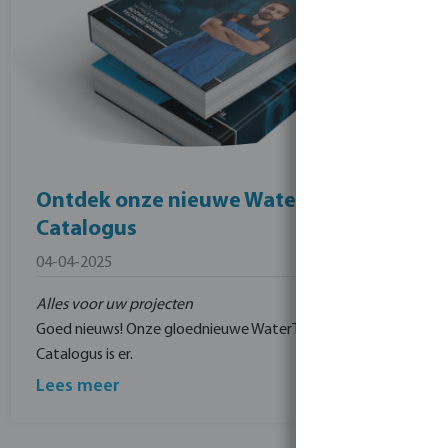
Ontdek onze nieuwe WaterTechniek
Catalogus
04-04-2025
Alles voor uw projecten
Goed nieuws! Onze gloednieuwe WaterTechniek
Catalogus is er.
Lees meer