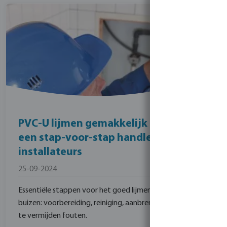
PVC-U lijmen gemakkelijk gemaakt:
een stap-voor-stap handleiding voor
installateurs
25-09-2024
Essentiële stappen voor het goed lijmen van PVC-U
buizen: voorbereiding, reiniging, aanbrengen van lijm en
te vermijden fouten.