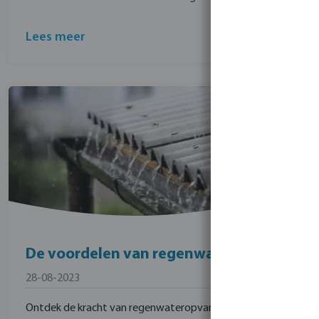
Lees meer
De voordelen van regenwateropvang
28-08-2023
Ontdek de kracht van regenwateropvang als duurzame