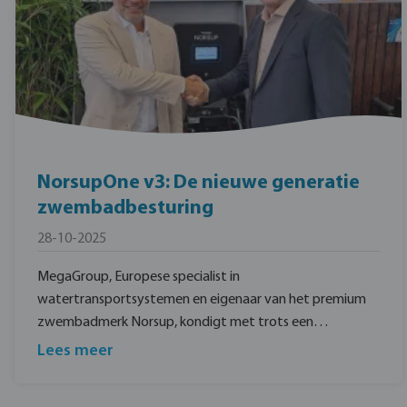
NorsupOne v3: De nieuwe generatie
zwembadbesturing
28-10-2025
MegaGroup, Europese specialist in
watertransportsystemen en eigenaar van het premium
zwembadmerk Norsup, kondigt met trots een
strategische samenwerking aan met Europe Pool
Lees meer
Supplies (EPS) voor de ontwikkeling en productie van de
nieuwste generatie NorsupOne zwembadbesturing.