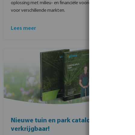
oplossing met milieu- en financiële voordelen, geschikt
voor verschillende markten.
Lees meer
Nieuwe tuin en park catalogus
verkrijgbaar!