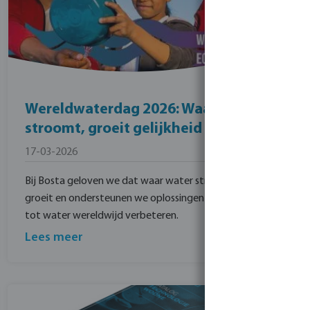
Wereldwaterdag 2026: Waar water
stroomt, groeit gelijkheid
17-03-2026
Bij Bosta geloven we dat waar water stroomt, gelijkheid
groeit en ondersteunen we oplossingen die de toegang
tot water wereldwijd verbeteren.
Lees meer