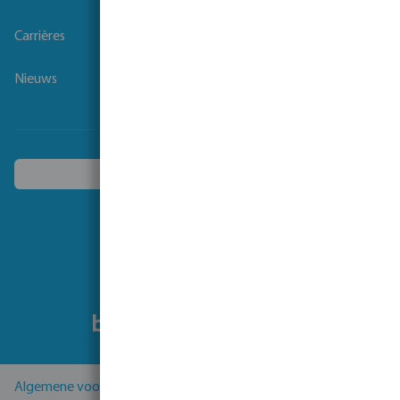
Carrières
Nieuws
Kies een ander land
Volg ons
Algemene voorwaarden