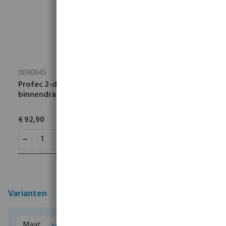
0090945
Profec 2-delige kogelkraan RVS 316 1 1/4"
binnendraad 64bar
€ 92,90
Varianten