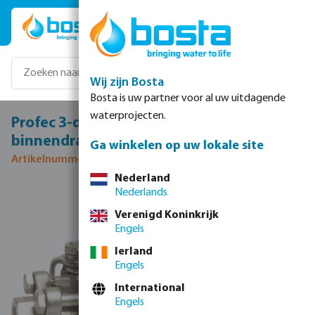
Ga naar de hoofdinhoud
Wij zijn Bosta
Bosta is uw partner voor al uw uitdagende
waterprojecten.
Profec 3-delige kogelkraan RVS 316 1 1/4"
binnendraad 69bar
Ga winkelen op uw lokale site
Artikelnummer 0090956
Nederland
Nederlands
Afbeeldingengalerij overslaan
Verenigd Koninkrijk
Engels
Ierland
Engels
International
Engels