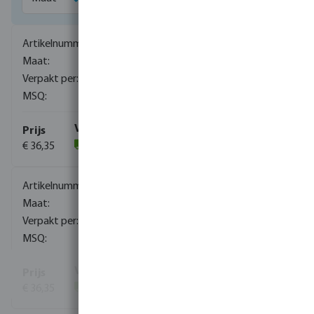
0090951
1/4"
1
1
€ 36,35
(28)
0090952
3/8"
1
1
€ 36,35
(99)
Toon meer