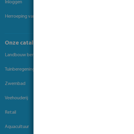
Inloggen
Herroeping van overeenkomst
Onze catalogi
Landbouw beregening
Tuinberegening
Zwembad
Veehouderij
Retail
Aquacultuur