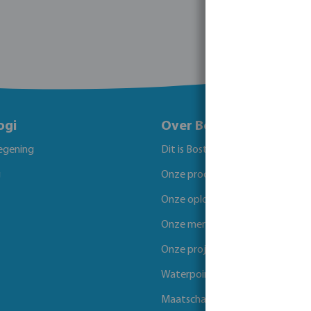
ogi
Over Bosta
egening
Dit is Bosta
g
Onze producten
Onze oplossingen
Onze merken
Onze projecten
Waterpoints
Maatschappelijk verantwoord 