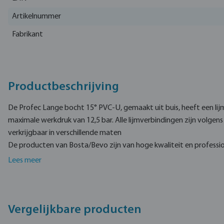
Artikelnummer
Fabrikant
Productbeschrijving
De Profec Lange bocht 15° PVC-U, gemaakt uit buis, heeft een lij
maximale werkdruk van 12,5 bar. Alle lijmverbindingen zijn volgen
verkrijgbaar in verschillende maten
De producten van Bosta/Bevo zijn van hoge kwaliteit en professi
concurrerende prijs. Bosta/Bevo biedt betrouwbaarheid en kwalit
Lees meer
betrouwbare kwaliteit. Profec is een vertrouwd merk voor indust
landbouwproducten voor pompen, irrigatie, en diervoedingsyste
Vergelijkbare producten