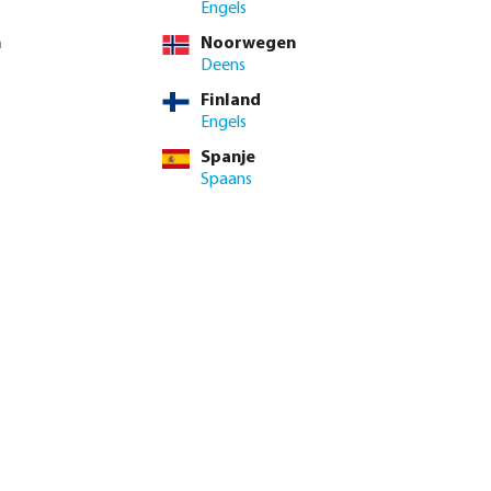
Engels
n
Noorwegen
TW
Deens
/ 1 st.
Finland
t.
Engels
Spanje
male levertijd: 1-2 werkdag(en)
Spaans
enste hoeveelheid in of gebruik de knoppen om de hoeveelhei
Voeg toe aan winkelmandje