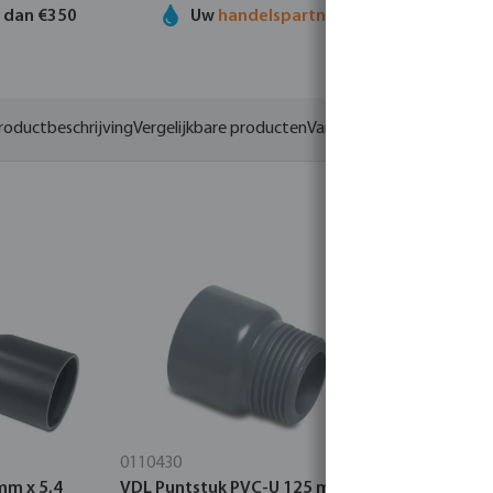
r dan €350
Uw
handelspartner
in watertechnolog
roductbeschrijving
Vergelijkbare producten
Varianten
0110430
0110032
mm x 5,4
VDL Puntstuk PVC-U 125 mm x
Profec 2/3