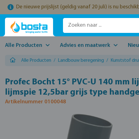
De nieuwe prijslijst (geldig vanaf 20 juli) is nu beschi
naar de hoofdinhoud
Ga naar de zoekopdracht
Ga naar de hoofdnavigatie
Alle Producten
Advies en maatwerk
Nie
Alle Producten
/
Landbouw beregening
/
Kunststof dru
Profec Bocht 15° PVC-U 140 mm l
lijmspie 12,5bar grijs type hand
Artikelnummer 0100048
Afbeeldingengalerij overslaan