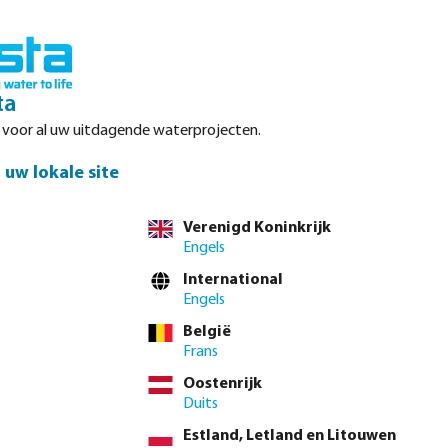
Inloggen
Winkelwagen
ta
r voor al uw uitdagende waterprojecten.
Datasheets
Waterpoints
Service
Contact
uw lokale site
Verenigd Koninkrijk
Engels
el direct via de
volledige producttabel
International
Engels
België
 mm
160 mm
200 mm
225 mm
250 mm
280 mm
(Deze optie is momenteel niet beschikbaa
(Deze optie is m
Frans
Oostenrijk
Duits
Estland, Letland en Litouwen
 btw.
Log in
of
neem contact op met de verkoopafdeling
voor aangepaste