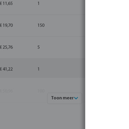
€ 11,65
1
1
€ 19,70
150
1
€ 25,76
5
1
€ 41,22
1
1
€ 50,96
100
1
Toon meer