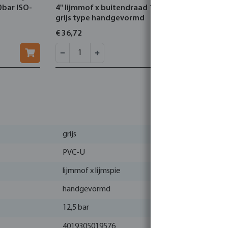
0bar ISO-
4" lijmmof x buitendraad 10bar
handgevor
grijs type handgevormd
1/4" lijmmo
binnendraa
€ 36,72
€ 5,67
grijs
PVC-U
lijmmof x lijmspie
handgevormd
12,5 bar
4019305019576