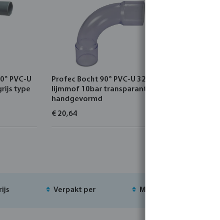
90° PVC-U
Profec Bocht 90° PVC-U 32 mm
Profec Bo
rijs type
lijmmof 10bar transparant type
lijmmof 12
handgevormd
handgev
€ 20,64
€ 38,52
rijs
Verpakt per
MSQ
Vo