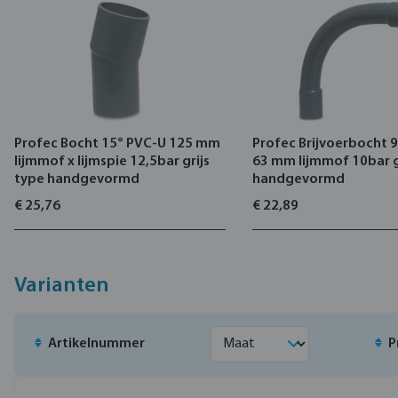
Profec Bocht 15° PVC-U 125 mm
Profec Brijvoerbocht 
lijmmof x lijmspie 12,5bar grijs
63 mm lijmmof 10bar g
type handgevormd
handgevormd
€ 25,76
€ 22,89
Varianten
Artikelnummer
P