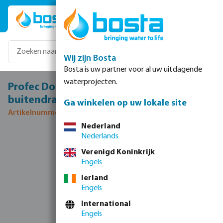
Ga naar de hoofdinhoud
Wij zijn Bosta
Bosta is uw partner voor al uw uitdagende
waterprojecten.
Profec Doorvoer RVS 316 gepolijst 3/8"
buitendraad type bol
Ga winkelen op uw lokale site
Artikelnummer 0081180
Nederland
Nederlands
Afbeeldingengalerij overslaan
Verenigd Koninkrijk
Engels
Ierland
Engels
International
Engels