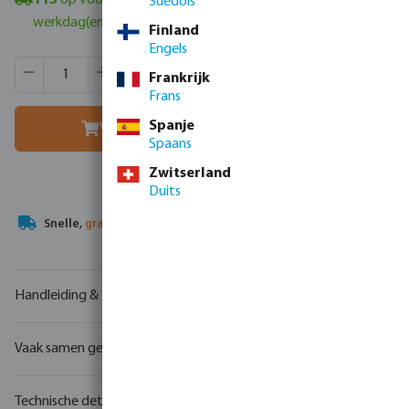
113
op voorraad in Veghel, NL
- minimale levertijd: 1-2
Suédois
werkdag(en)
Finland
Engels
Producthoeveelheid: Voer de gewenste hoeveelheid in of g
Verpakt per:
1 st.
Frankrijk
MSQ:
1 st.
Frans
Spanje
Voeg toe aan winkelmandje
Spaans
Zwitserland
Duits
Uw
handelspartner
in watertechnologie
Handleiding & tekeningen
Vaak samen gekocht
Technische details