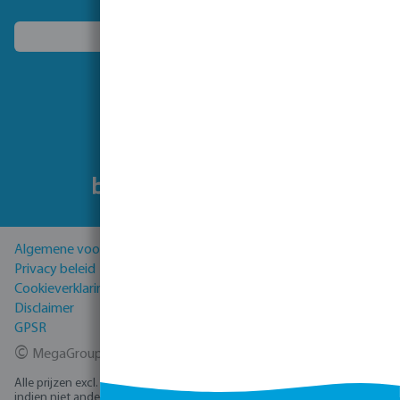
Kies een ander land
Volg ons
Algemene voorwaarden
Privacy beleid
Cookieverklaring
Disclaimer
GPSR
©
MegaGroup Trade 2026
Alle prijzen excl. BTW plus
verzendkosten
en eventuele bezorgkosten,
indien niet anders vermeld.