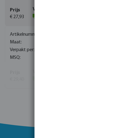
€ 27,93
(113)
0081181
1/2"
1
1
€ 29,40
(202)
Toon meer