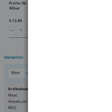
Profec Nr. 1121 Doorvoer messing 3/8" buitendraad
40bar
€ 12,88
Varianten
0081180
3/8"
1
1