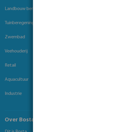
Landbouw beregening
Tuinberegening
Zwembad
Veehouderij
Retail
Aquacultuur
Industrie
Over Bosta
Dit is Bosta