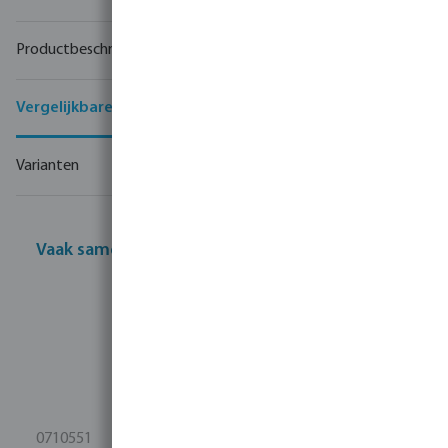
Productbeschrijving
Vergelijkbare producten
Varianten
Vaak samen gekocht
0710551