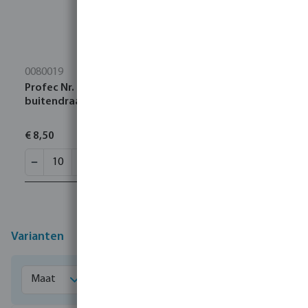
0080019
Profec Nr. 92 Knie 90° RVS 316 3/4" binnendraad x
buitendraad 16bar
€ 8,50
Varianten