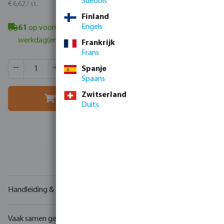
Suédois
€ 8,01 / st.
€ 6,62 / st.
Finland
Engels
61
op voorraad in Veghel, NL
- minimale levertijd: 1-2
werkdag(en)
Frankrijk
Frans
Producthoeveelheid: Voer de gewenste hoeveelheid in of g
Verpakt per:
120 st.
Spanje
MSQ:
1 st.
Spaans
Zwitserland
Voeg toe aan winkelmandje
Duits
Uw
handelspartner
in watertechnologie
Handleiding & tekeningen
Vaak samen gekocht