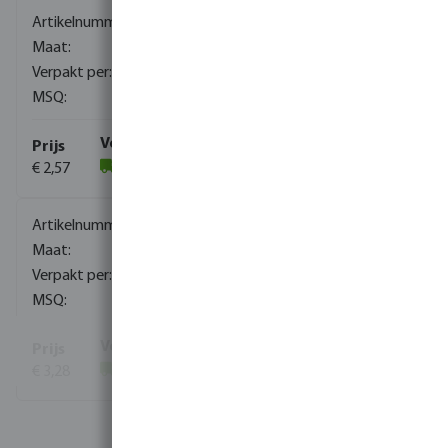
0081241
1/4"
600
5
€ 2,57
(64)
0081242
3/8"
400
1
€ 3,28
(294)
Toon meer