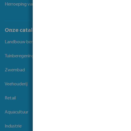
Herroeping van overeenkomst
Onze catalogi
Landbouw beregening
Tuinberegening
Zwembad
Veehouderij
Retail
Aquacultuur
Industrie