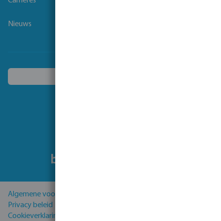
Carrières
Nieuws
Kies een ander land
Volg ons
Algemene voorwaarden
Privacy beleid
Cookieverklaring