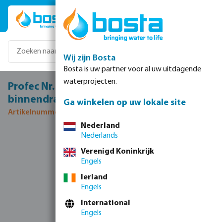
Ga naar de hoofdinhoud
Wij zijn Bosta
Bosta is uw partner voor al uw uitdagende
waterprojecten.
Profec Nr. 121 Knie 45° RVS 316 3/4"
binnendraad x buitendraad 10bar
Ga winkelen op uw lokale site
Artikelnummer 0081243
Nederland
Nederlands
Afbeeldingengalerij overslaan
Verenigd Koninkrijk
Engels
Ierland
Engels
International
Engels