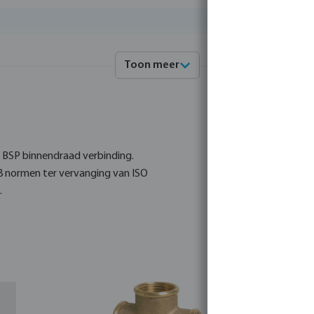
Toon meer
en BSP binnendraad verbinding.
8 normen ter vervanging van ISO
.