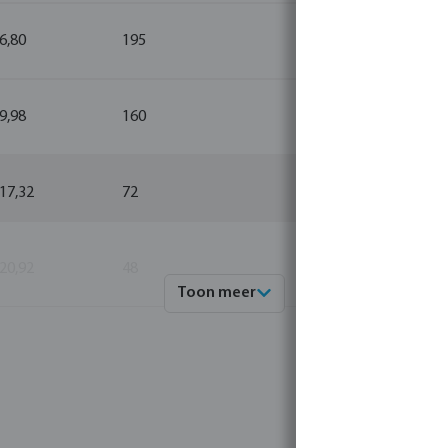
 6,80
195
10
 9,98
160
10
 17,32
72
1
 20,92
48
1
Toon meer