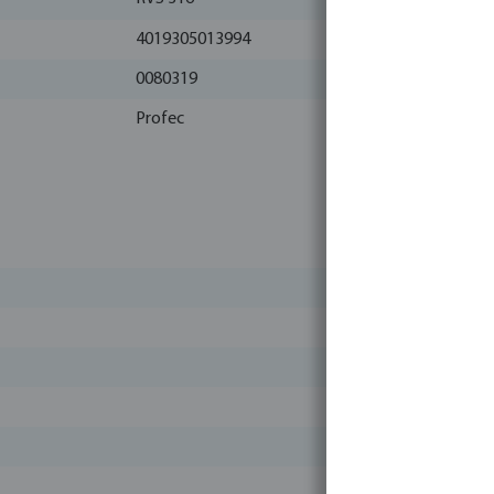
4019305013994
0080319
Profec