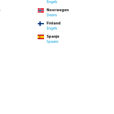
TW
Engels
/ 1 st.
n
Noorwegen
t.
Deens
Finland
inimale levertijd: 1-2 werkdag(en)
Engels
Spanje
enste hoeveelheid in of gebruik de knoppen om de hoeveelhei
Spaans
Voeg toe aan winkelmandje