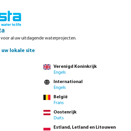
Inloggen
Winkelwagen
ta
r voor al uw uitdagende waterprojecten.
Datasheets
Waterpoints
Service
Contact
uw lokale site
Verenigd Koninkrijk
Engels
el direct via de
volledige producttabel
International
Engels
België
4"
1 1/2"
2"
Deze optie is momenteel niet beschikbaar.)
Frans
Oostenrijk
 btw.
Log in
of
neem contact op met de verkoopafdeling
voor aangepaste
Duits
Estland, Letland en Litouwen