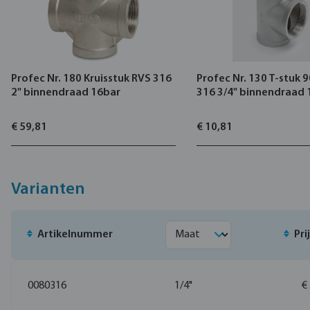
Profec Nr. 180 Kruisstuk RVS 316
Profec Nr. 130 T-stuk 
2" binnendraad 16bar
316 3/4" binnendraad 
€ 59,81
€ 10,81
Varianten
Artikelnummer
Pri
0080316
1/4"
€