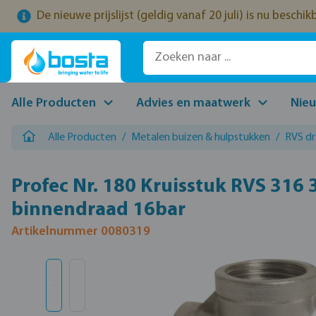
De nieuwe prijslijst (geldig vanaf 20 juli) is nu beschi
naar de hoofdinhoud
Ga naar de zoekopdracht
Ga naar de hoofdnavigatie
Alle Producten
Advies en maatwerk
Nie
Alle Producten
/
Metalen buizen & hulpstukken
/
RVS d
Profec Nr. 180 Kruisstuk RVS 316 
binnendraad 16bar
Artikelnummer 0080319
Afbeeldingengalerij overslaan