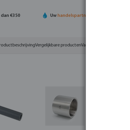
r dan €350
Uw
handelspartner
in watertechnolog
roductbeschrijving
Vergelijkbare producten
Varianten