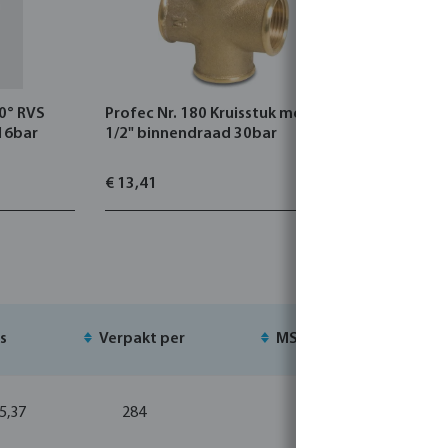
90° RVS
Profec Nr. 180 Kruisstuk messing
Profec Nr.
16bar
1/2" binnendraad 30bar
binnendra
€ 13,41
€ 5,87
js
Verpakt per
MSQ
Voo
 5,37
284
1