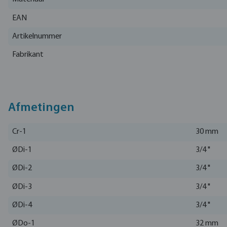
EAN
Artikelnummer
Fabrikant
Afmetingen
Cr-1
30 mm
ØDi-1
3/4 "
ØDi-2
3/4 "
ØDi-3
3/4 "
ØDi-4
3/4 "
ØDo-1
32 mm