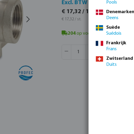
Incl. B
Excl. BTW
Pools
€ 20,96 
€ 17,32 / 1 st.
Denemarke
€ 20,96 / s
Deens
€ 17,32 / st.
Suède
204
op voorraad in Veghel, NL
Suédois
- m
Frankrijk
Producthoeveelheid: Voer de gew
Verpakt per:
72 st.
Frans
MSQ:
1 st.
Zwitserland
Duits