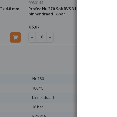
0080144
0080011
4" x 4,8 mm
Profec Nr. 270 Sok RVS 316 3/4"
Profec Nr. 
binnendraad 16bar
1/4" binne
€ 5,87
€ 18,61
Nr. 180
100 °C
binnendraad
16 bar
RVS 316