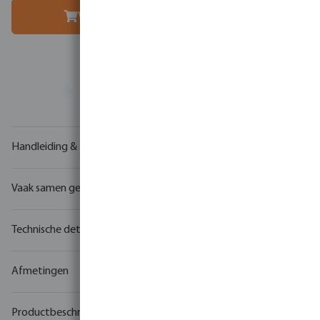
Voeg toe aan winkelmandje
Uw
handelspartner
in watertechnologie
Handleiding & tekeningen
Vaak samen gekocht
Technische details
Afmetingen
Productbeschrijving