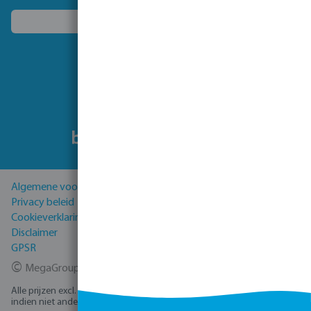
Kies een ander land
Volg ons
Algemene voorwaarden
Privacy beleid
Cookieverklaring
Disclaimer
GPSR
©
MegaGroup Trade 2026
Alle prijzen excl. BTW plus
verzendkosten
en eventuele bezorgkosten,
indien niet anders vermeld.