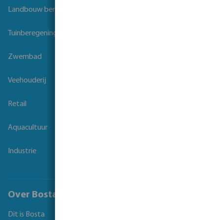
Landbouw beregening
Tuinberegening
Zwembad
Veehouderij
Retail
Aquacultuur
Industrie
Over Bosta
Dit is Bosta