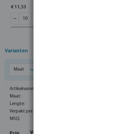
€ 11,53
Varianten
1060004
1/8"
40 mm
1000
10