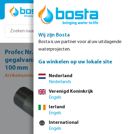
Ga naar de hoofdinhoud
Wij zijn Bosta
Bosta is uw partner voor al uw uitdagende
waterprojecten.
Profec Nr. 23 Pijpnippel staal
gegalvaniseerd 1/8" buitendraad 16bar
Ga winkelen op uw lokale site
100 mm
Artikelnummer 1060010
Nederland
Nederlands
Afbeeldingengalerij overslaan
Verenigd Koninkrijk
Engels
Ierland
Engels
International
Engels