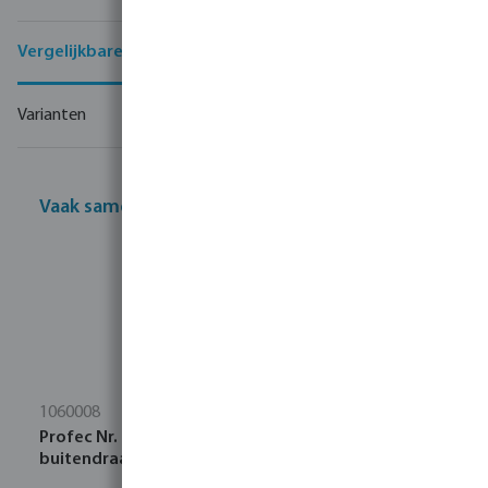
Vergelijkbare producten
Varianten
Vaak samen gekocht
1060008
Profec Nr. 23 Pijpnippel staal gegalvaniseerd 1/8"
buitendraad 16bar 80 mm