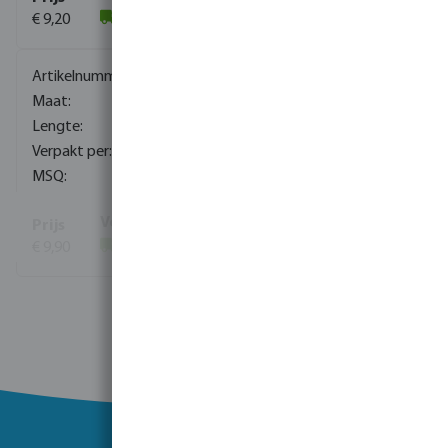
€ 9,20
(753)
1060006
1/8"
60 mm
900
10
€ 9,90
(612)
Toon meer