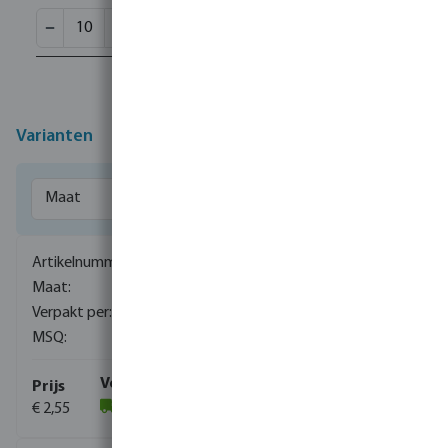
Varianten
0710324
1/4" x 1/8"
1000
5
€ 2,55
(3242)