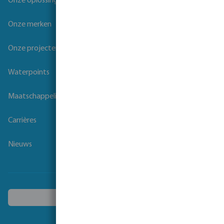
Onze oplossingen
Onze merken
Onze projecten
Waterpoints
Maatschappelijk verantwoord ondernemen
Carrières
Nieuws
Kies een ander land