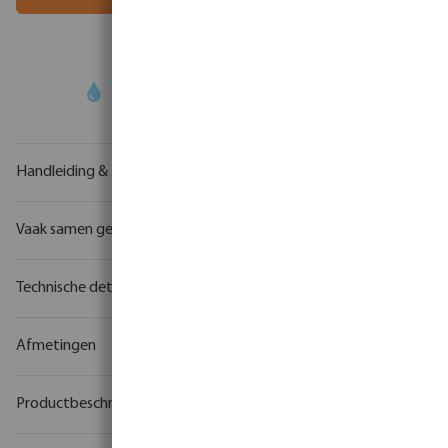
Uw
handelspartner
in watertechnologie
Handleiding & tekeningen
Vaak samen gekocht
Technische details
Afmetingen
Productbeschrijving