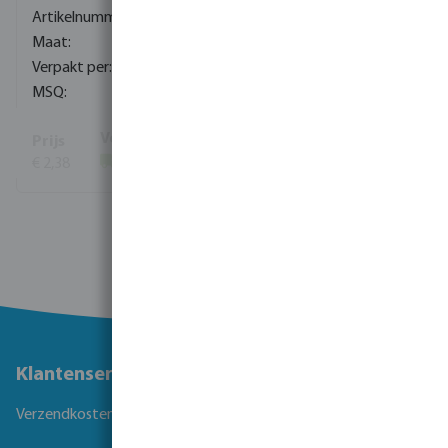
0710325
3/8" x 1/8"
1000
5
€ 2,38
(2401)
Toon meer
Klantenservice
Verzendkosten