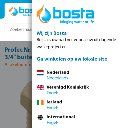
Ga naar de hoofdinhoud
Wij zijn Bosta
Bosta is uw partner voor al uw uitdagende
waterprojecten.
Profec Nr. 241 Verloopring messing 1" x
3/4" buitendraad x binnendraad 30bar
Ga winkelen op uw lokale site
Artikelnummer 0710334
Nederland
Nederlands
Afbeeldingengalerij overslaan
Verenigd Koninkrijk
Engels
Ierland
Engels
International
Engels