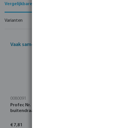
Vergelijkbare producten
Varianten
Vaak samen gekocht
0080091
Profec Nr. 241 Verloopring RVS 316 1" x 3/4"
buitendraad x binnendraad 16bar
€ 7,81