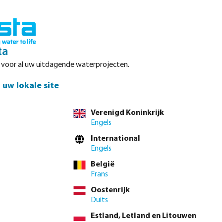
Inloggen
Winkelwagen
ta
r voor al uw uitdagende waterprojecten.
Datasheets
Waterpoints
Service
Contact
uw lokale site
Verenigd Koninkrijk
Engels
el direct via de
volledige producttabel
International
Engels
België
1/2" x 1/8"
1/2" x 1/4"
1/2" x 3/8"
3/4" x 1/4"
3/4" x 3/8"
Frans
" x 3/4"
1 1/4" x 1/2"
1 1/4" x 3/4"
1 1/4" x 1"
1 1/2" x 3/4"
Oostenrijk
Duits
2" x 1 1/4"
2" x 1 1/2"
2 1/2" x 2"
3" x 2"
3" x 2 1/2"
Estland, Letland en Litouwen