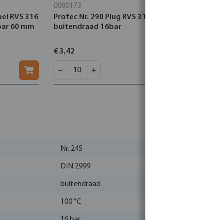
0080173
0080019
pel RVS 316
Profec Nr. 290 Plug RVS 316 1/2"
Profec Nr.
bar 60 mm
buitendraad 16bar
3/4" binne
buitendra
€ 3,42
€ 8,50
Nr. 245
DIN 2999
buitendraad
100 °C
16 bar