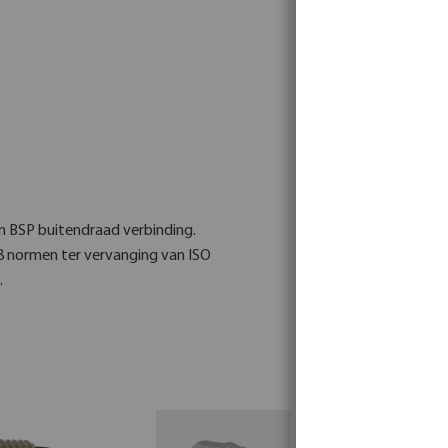
en BSP buitendraad verbinding.
8 normen ter vervanging van ISO
.