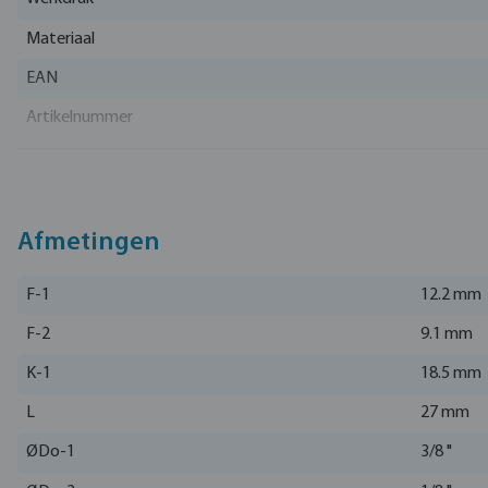
Materiaal
EAN
Artikelnummer
Fabrikant
Afmetingen
F-1
12.2 mm
F-2
9.1 mm
K-1
18.5 mm
L
27 mm
ØDo-1
3/8 "