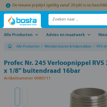
De nieuwe prijslijst (geldig vanaf 20 juli) is nu beschi
naar de hoofdinhoud
Ga naar de zoekopdracht
Ga naar de hoofdnavigatie
Alle Producten
Advies en maatwerk
Nie
Alle Producten
/
Metalen buizen & hulpstukken
/
RVS d
Profec Nr. 245 Verloopnippel RVS 
x 1/8" buitendraad 16bar
Artikelnummer 0080111
Afbeeldingengalerij overslaan