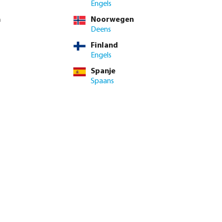
Engels
n
Noorwegen
Deens
 btw.
Log in
of
neem contact op met de verkoopafdeling
voor aangepaste
Finland
Engels
 BTW
Spanje
2 / 10 st.
Spaans
t.
inimale levertijd: 1-2 werkdag(en)
enste hoeveelheid in of gebruik de knoppen om de hoeveelhei
Voeg toe aan winkelmandje