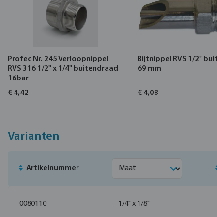
Profec Nr. 245 Verloopnippel
Bijtnippel RVS 1/2" bu
RVS 316 1/2" x 1/4" buitendraad
69 mm
16bar
€ 4,42
€ 4,08
Varianten
Artikelnummer
0080110
1/4" x 1/8"