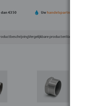
r dan €350
Uw
handelspartner
in watertechnolog
roductbeschrijving
Vergelijkbare producten
Varianten