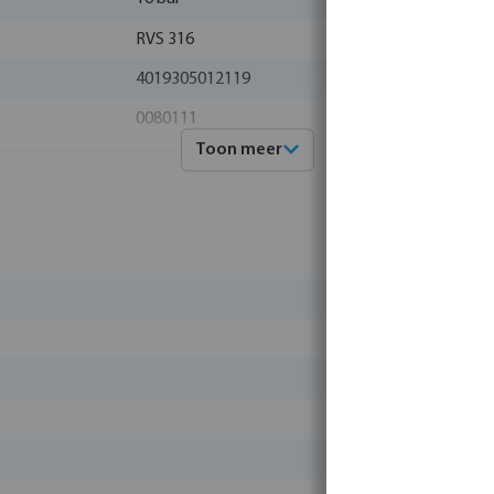
RVS 316
4019305012119
0080111
Toon meer
Profec