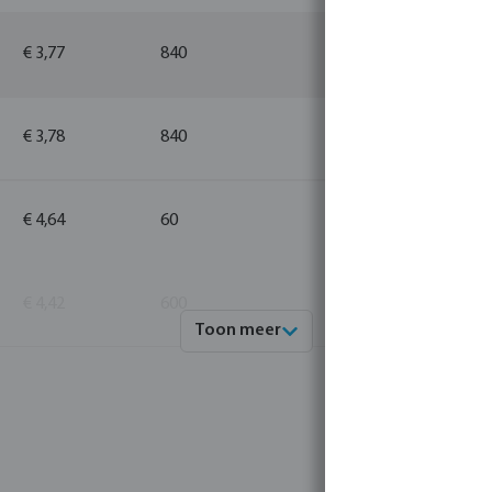
€ 3,77
840
10
€ 3,78
840
10
€ 4,64
60
10
€ 4,42
600
10
Toon meer