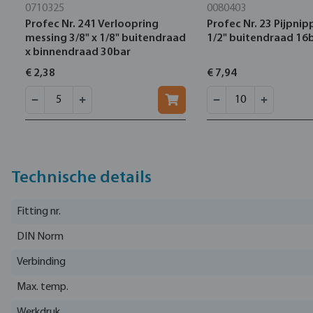
0710325
0080403
Profec Nr. 241 Verloopring
Profec Nr. 23 Pijpnip
messing 3/8" x 1/8" buitendraad
1/2" buitendraad 16
x binnendraad 30bar
€ 2,38
€ 7,94
Technische details
Fitting nr.
DIN Norm
Verbinding
Max. temp.
Werkdruk