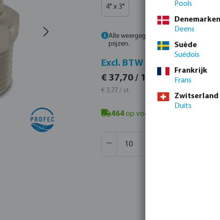
Pools
4" x 3"
Denemarke
Deens
Alle weergegeven prijzen zijn inclusief
prijzen.
Suède
Suédois
Incl.
Excl. BTW
Frankrijk
€ 45,6
€ 37,70 / 10 st.
Frans
€ 4,56 / s
€ 3,77 / st.
Zwitserland
Duits
464
op voorraad in Veghel, NL
- m
Producthoeveelheid: Voer de gew
Verpakt per:
840 st.
MSQ:
10 st.