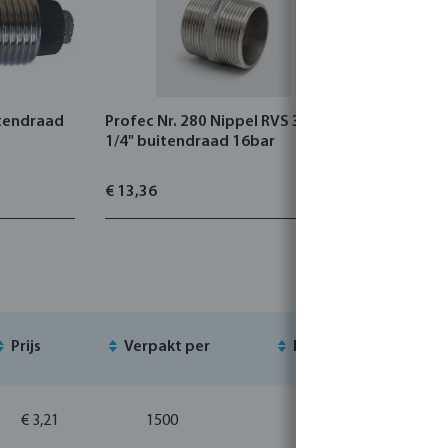
itendraad
Profec Nr. 280 Nippel RVS 316 1
Profec Nr.
1/4" buitendraad 16bar
316 1/2" x
binnendra
€ 13,36
€ 3,41
Prijs
Verpakt per
MSQ
Vo
€ 3,21
1500
10