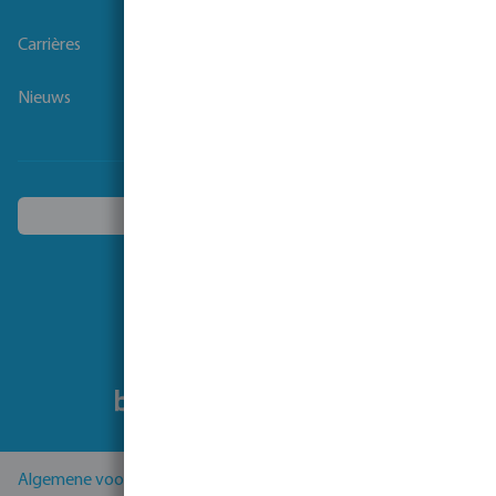
Carrières
Nieuws
Kies een ander land
Volg ons
Algemene voorwaarden