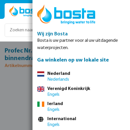
Ga naar de hoofdinhoud
Wij zijn Bosta
Bosta is uw partner voor al uw uitdagende
waterprojecten.
Profec Nr. 270 Sok RVS 316 3/4"
binnendraad 16bar
Ga winkelen op uw lokale site
Artikelnummer 0080144
Nederland
Nederlands
Afbeeldingengalerij overslaan
Verenigd Koninkrijk
Engels
Ierland
Engels
International
Engels