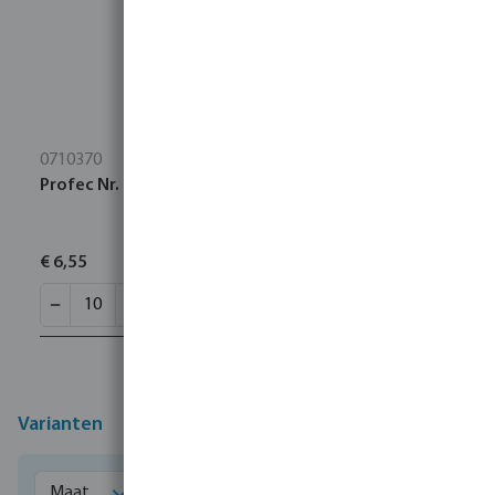
0710370
Profec Nr. 270 Sok messing 3/4" binnendraad 30bar
€ 6,55
Varianten