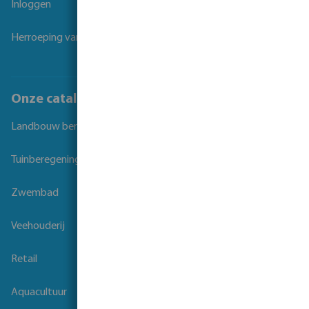
Inloggen
Herroeping van overeenkomst
Onze catalogi
Landbouw beregening
Tuinberegening
Zwembad
Veehouderij
Retail
Aquacultuur