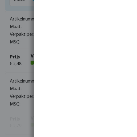
0080140
1/8"
1300
10
€ 2,48
(604)
0080141
1/4"
720
10
€ 2,79
(5257)
Toon meer