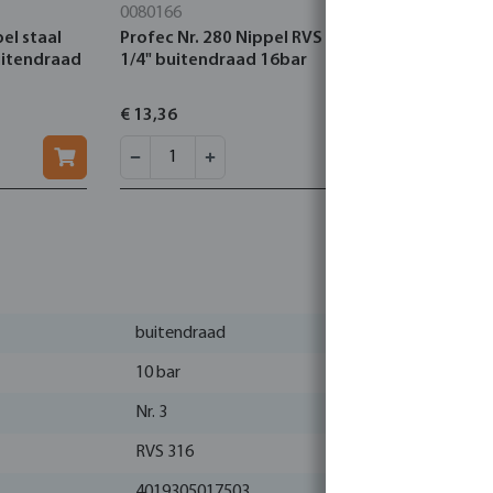
0080166
0080403
pel staal
Profec Nr. 280 Nippel RVS 316 1
Profec Nr.
uitendraad
1/4" buitendraad 16bar
1/2" buit
€ 13,36
€ 7,94
buitendraad
10 bar
Nr. 3
RVS 316
4019305017503