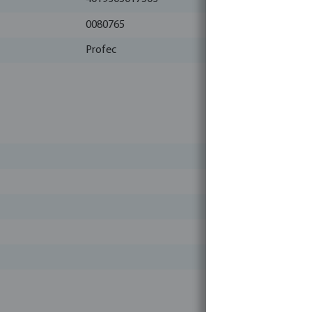
0080765
Profec