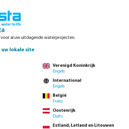
Inloggen
Winkelwagen
ta
r voor al uw uitdagende waterprojecten.
Datasheets
Waterpoints
Service
Contact
uw lokale site
Verenigd Koninkrijk
Engels
el direct via de
volledige producttabel
International
Engels
België
4"
1 1/2"
2"
baar.)
 beschikbaar.)
tie is momenteel niet beschikbaar.)
Deze optie is momenteel niet beschikbaar.)
(Deze optie is momenteel niet beschikbaar.)
(Deze optie is momenteel niet beschikbaar.)
Frans
Oostenrijk
 btw.
Log in
of
neem contact op met de verkoopafdeling
voor aangepaste
Duits
Estland, Letland en Litouwen