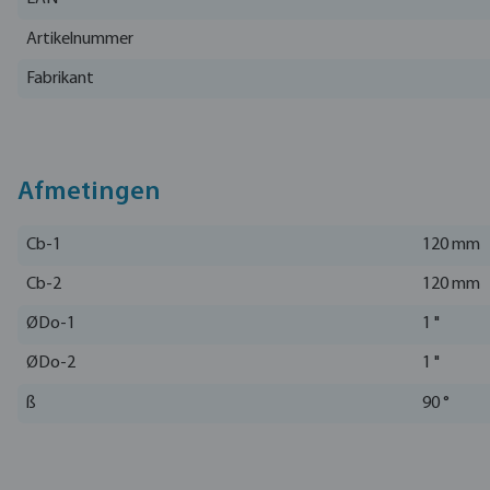
Artikelnummer
Fabrikant
Afmetingen
Cb-1
120 mm
Cb-2
120 mm
ØDo-1
1 "
ØDo-2
1 "
ß
90 °