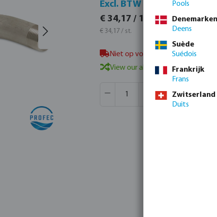
Incl. B
Excl. BTW
Pools
€ 41,35 
€ 34,17 / 1 st.
Denemarke
€ 41,35 / s
Deens
€ 34,17 / st.
Suède
Niet op voorraad, neem contact 
Suédois
View our alternative products
Frankrijk
Frans
Producthoeveelheid: Voer de gew
Verpakt per:
40 st.
Zwitserland
MSQ:
1 st.
Duits