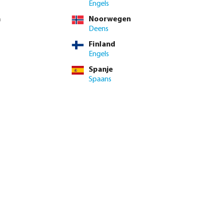
TW
Engels
/ 1 st.
n
Noorwegen
t.
Deens
Finland
met ons op voor beschikbaarheid
Engels
Spanje
Spaans
enste hoeveelheid in of gebruik de knoppen om de hoeveelhei
Voeg toe aan winkelmandje