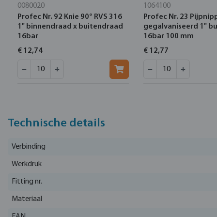
0080020
1064100
Profec Nr. 92 Knie 90° RVS 316
Profec Nr. 23 Pijpnip
1" binnendraad x buitendraad
gegalvaniseerd 1" b
16bar
16bar 100 mm
€ 12,74
€ 12,77
Technische details
Verbinding
Werkdruk
Fitting nr.
Materiaal
EAN