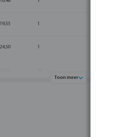
 16,48
1
1
 19,55
1
1
 24,50
1
1
 34,17
40
1
Toon meer