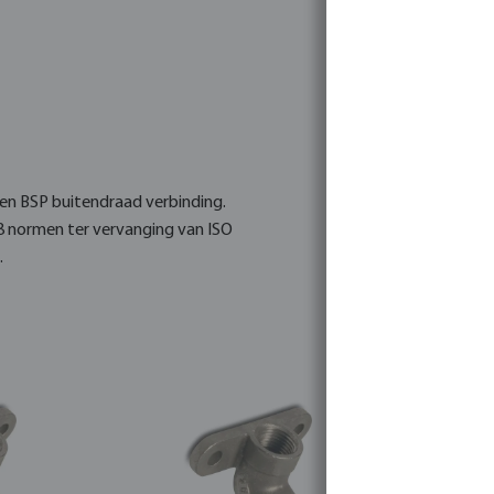
 een BSP buitendraad verbinding.
8 normen ter vervanging van ISO
.