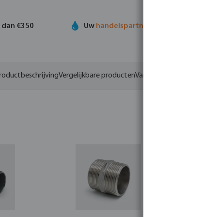
r dan €350
Uw
handelspartner
in watertechnolog
roductbeschrijving
Vergelijkbare producten
Varianten