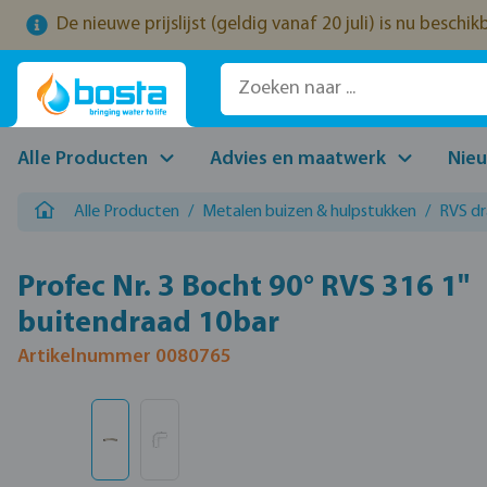
De nieuwe prijslijst (geldig vanaf 20 juli) is nu beschi
naar de hoofdinhoud
Ga naar de zoekopdracht
Ga naar de hoofdnavigatie
Alle Producten
Advies en maatwerk
Nie
Alle Producten
/
Metalen buizen & hulpstukken
/
RVS d
Profec Nr. 3 Bocht 90° RVS 316 1"
buitendraad 10bar
Artikelnummer 0080765
Afbeeldingengalerij overslaan