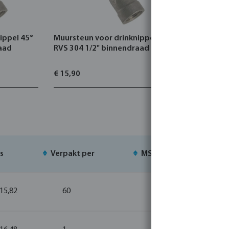
ippel 45°
Muursteun voor drinknippel 15°
Profec Nr.
raad
RVS 304 1/2" binnendraad
3/4" binn
16bar
€ 15,90
€ 8,50
js
Verpakt per
MSQ
Voo
 15,82
60
1