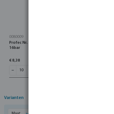
0080009
Profec Nr. 90 Knie 90° RVS 316 3/4" binnendraad
16bar
€ 8,38
Varianten