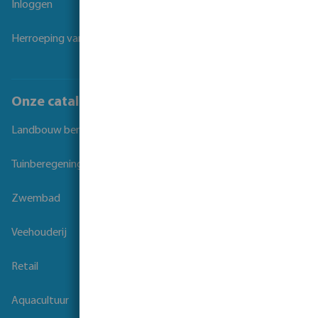
Inloggen
Herroeping van overeenkomst
Onze catalogi
Landbouw beregening
Tuinberegening
Zwembad
Veehouderij
Retail
Aquacultuur