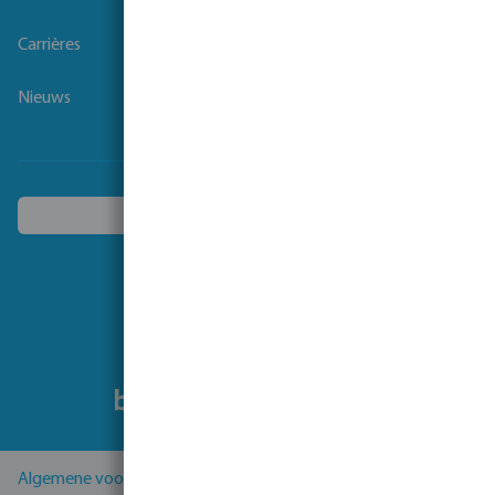
Carrières
Nieuws
Kies een ander land
Volg ons
Algemene voorwaarden