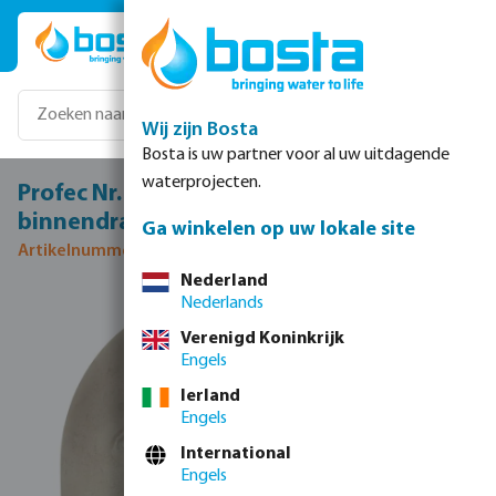
Ga naar de hoofdinhoud
Wij zijn Bosta
Bosta is uw partner voor al uw uitdagende
waterprojecten.
Profec Nr. 92 Knie 90° RVS 316 3/4"
binnendraad x buitendraad 16bar
Ga winkelen op uw lokale site
Artikelnummer 0080019
Nederland
Nederlands
Afbeeldingengalerij overslaan
Verenigd Koninkrijk
Engels
Ierland
Engels
International
Engels