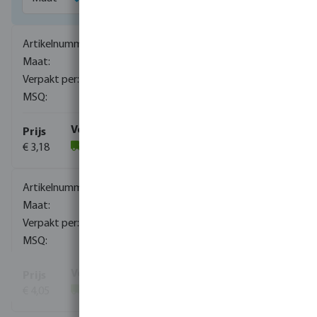
0080015
1/8"
800
10
€ 3,18
(300)
0080016
1/4"
600
10
€ 4,05
(1709)
Toon meer