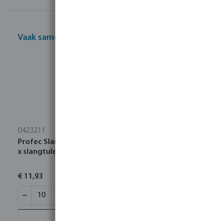
Vaak samen gekocht
0423211
Profec Slangtule messing 1/2" x 9 mm buitendraad
x slangtule 40bar type conisch dichtend
€ 11,93