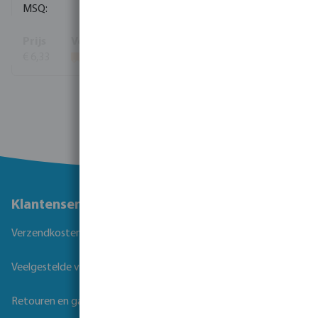
1
€ 6,33
Toon meer
Klantenservice
Verzendkosten
Veelgestelde vragen
Retouren en garantie