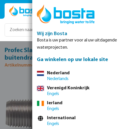
Ga naar de hoofdinhoud
Wij zijn Bosta
Bosta is uw partner voor al uw uitdagende
waterprojecten.
Profec Slangtule RVS 316 1/2" x 9 mm
buitendraad x slangtule 50bar
Ga winkelen op uw lokale site
Artikelnummer 0080918
Nederland
Nederlands
Afbeeldingengalerij overslaan
Verenigd Koninkrijk
Engels
Ierland
Engels
International
Engels