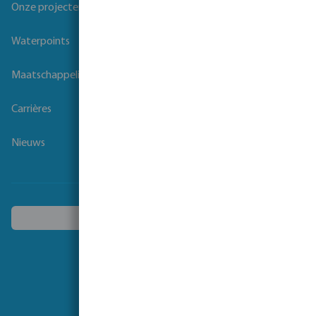
Onze projecten
Waterpoints
Maatschappelijk verantwoord ondernemen
Carrières
Nieuws
Kies een ander land
Volg ons