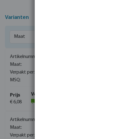
Varianten
0080300
1/8" x 6 mm
1200
1
€ 6,08
(129)
0080911
1/8" x 7 mm
1200