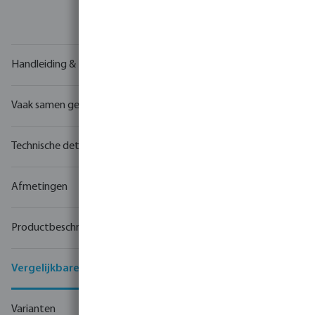
Uw
handelspartner
in watertechnologie
Handleiding & tekeningen
Vaak samen gekocht
Technische details
Afmetingen
Productbeschrijving
Vergelijkbare producten
Varianten