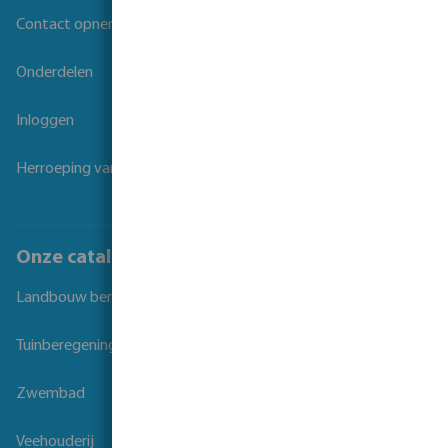
Contact opnemen
Onderdelen
Inloggen
Herroeping van overeenkomst
Onze catalogi
Landbouw beregening
Tuinberegening
Zwembad
Veehouderij