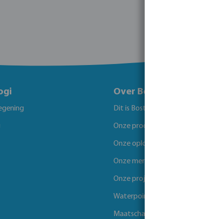
ogi
Over Bosta
egening
Dit is Bosta
g
Onze producten
Onze oplossingen
Onze merken
Onze projecten
Waterpoints
Maatschappelijk verantwoord 