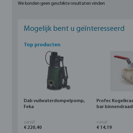
We konden geen geschikte resultaten vinden
Mogelijk bent u geïnteresseerd
Top producten
Dab vuilwaterdompelpomp,
Profec Kogelkra
Feka
bar binnendraad
vanaf
vanaf
€ 220,40
€ 14,19