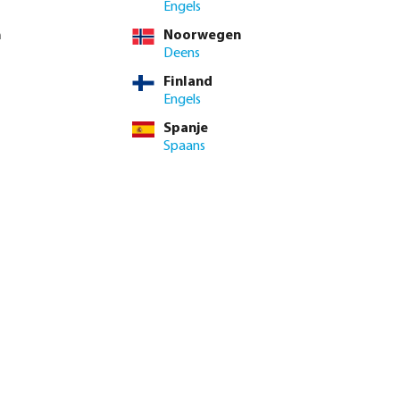
Engels
n
Noorwegen
Deens
Finland
Engels
Spanje
Spaans
genautomaat X-
Profec Kogelkraan PVC-U 16
or
bar lijmmof grijs type Safe 600
vanaf
€ 8,95