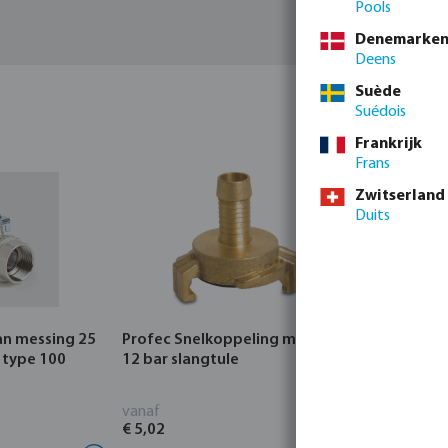
Pools
Denemarke
Deens
Suède
Suédois
Frankrijk
Frans
Zwitserland
Duits
an messing 25
Profec Snelkoppeling messing
Hunter Re
 type 100
12 bar slangtule
CORE Indo
vanaf
vanaf
€ 5,02
€ 95,80