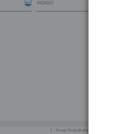
0420025
4
varianten
1 - 0 van 0 resultaten