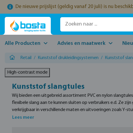
De nieuwe prijslijst (geldig vanaf 20 juli) is nu beschi
naar de hoofdinhoud
Ga naar de zoekopdracht
Ga naar de hoofdnavigatie
Alle Producten
Advies en maatwerk
Nie
Retail
/
Kunststof drukleidingsystemen
/
Kunststof slan
High-contrast mode
Kunststof slangtules
Wij bieden een uitgebreid assortiment PVC en nylon slangtules
flexibele slang aan te kunnen sluiten op verbruikers e.d. Ze zi
verkrijgbaar in verschillende maten en uitvoeringen zoals Y-s
Lees meer