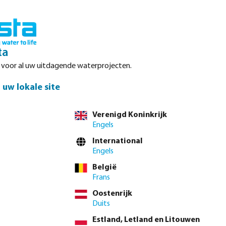
Inloggen
Winkelwagen
ta
r voor al uw uitdagende waterprojecten.
Datasheets
Waterpoints
Service
Contact
uw lokale site
Verenigd Koninkrijk
Engels
International
Engels
orpen om
België
les zijn
Frans
l meer.
Oostenrijk
Duits
Estland, Letland en Litouwen