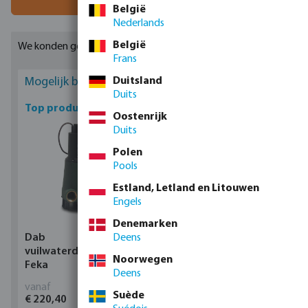
kraan mag toegepast worden in systemen met een werkdruk
België
Nederlands
tot 210 bar.
België
We konden geen geschikte resultaten vinden
Frans
Duitsland
Mogelijk bent u geïnteresseerd
Duits
Top producten
Oostenrijk
Duits
Polen
Pools
Estland, Letland en Litouwen
Engels
Denemarken
Deens
Dab
Profec Kogelkraan
vuilwaterdompelpomp,
messing 25 bar
Noorwegen
Feka
binnendraad type 100
Deens
vanaf
vanaf
Suède
€ 220,40
€ 14,19