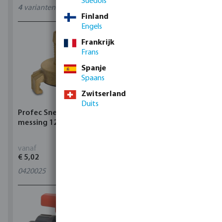
Suédois
4
varianten
11
varianten
Finland
Engels
Frankrijk
Frans
Spanje
Spaans
Zwitserland
Duits
Profec Snelkoppeling
Hunter Regenautomaat
messing 12 bar slangtule
X-CORE Indoor
vanaf
vanaf
€ 5,02
€ 95,80
0420025
4
varianten