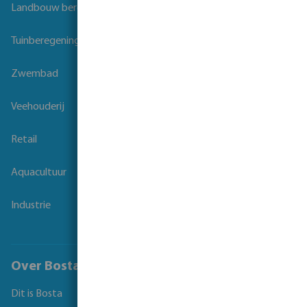
Landbouw beregening
Tuinberegening
Zwembad
Veehouderij
Retail
Aquacultuur
Industrie
Over Bosta
Dit is Bosta