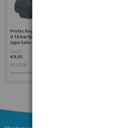
Profec Kogelkraan PVC-
Torsino Slang PVC
U 16 bar lijmmof grijs
geel/blauw type Torsino
type Safe 600
Plus
vanaf
vanaf
€ 8,95
€ 2,42
0112105
11
varianten
1 - 0 van 0 resultaten