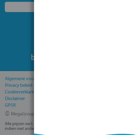
Kies een ander land
Volg ons
Algemene voorwaarden
Privacy beleid
Cookieverklaring
Disclaimer
GPSR
©
MegaGroup Trade 2026
Alle prijzen excl. BTW plus
verzendkosten
en eventuele bezorgkosten,
indien niet anders vermeld.