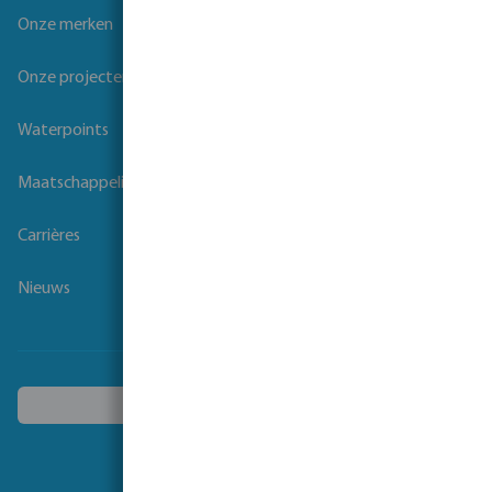
Onze merken
Onze projecten
Waterpoints
Maatschappelijk verantwoord ondernemen
Carrières
Nieuws
Kies een ander land