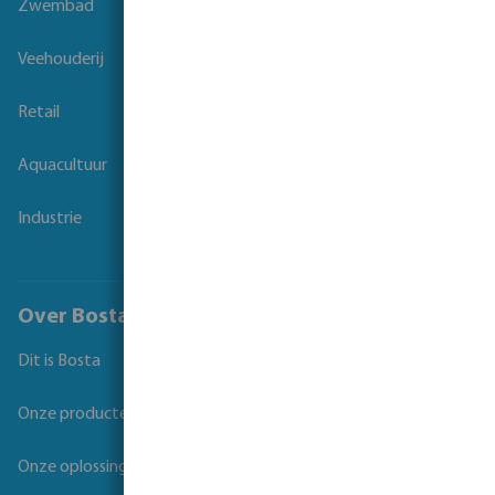
Zwembad
Veehouderij
Retail
Aquacultuur
Industrie
Over Bosta
Dit is Bosta
Onze producten
Onze oplossingen