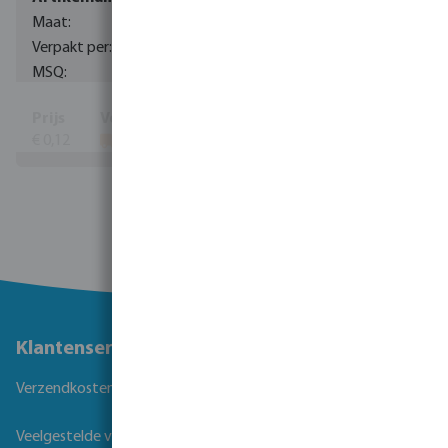
M10
100
100
€ 0,12
Toon meer
Klantenservice
Verzendkosten
Veelgestelde vragen