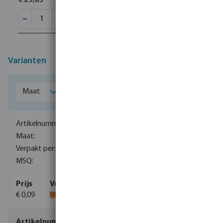
€ 25,83
Varianten
0080564
M8
250
250
€ 0,09
0080565