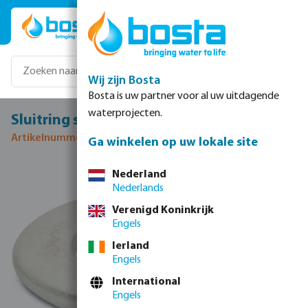
Ga naar de hoofdinhoud
Wij zijn Bosta
Bosta is uw partner voor al uw uitdagende
waterprojecten.
Sluitring staal gegalvaniseerd M10
Artikelnummer 0080565
Ga winkelen op uw lokale site
Afbeeldingengalerij overslaan
Nederland
Nederlands
Verenigd Koninkrijk
Engels
Ierland
Engels
International
Engels