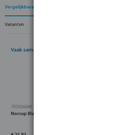
Vergelijkbare producten
Varianten
Vaak samen gekocht
7030266M
Norsup Bladschepnet diep