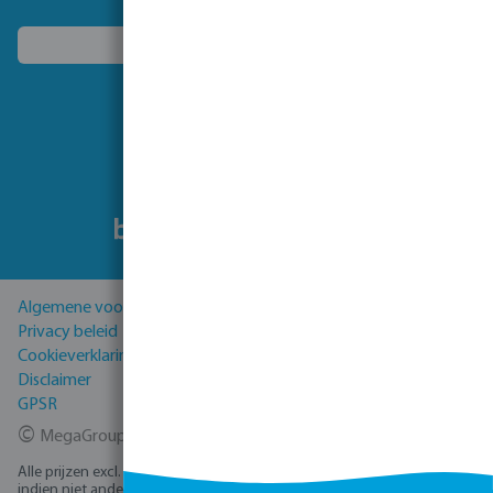
Kies een ander land
Volg ons
Algemene voorwaarden
Privacy beleid
Cookieverklaring
Disclaimer
GPSR
©
MegaGroup Trade 2026
Alle prijzen excl. BTW plus
verzendkosten
en eventuele bezorgkosten,
indien niet anders vermeld.