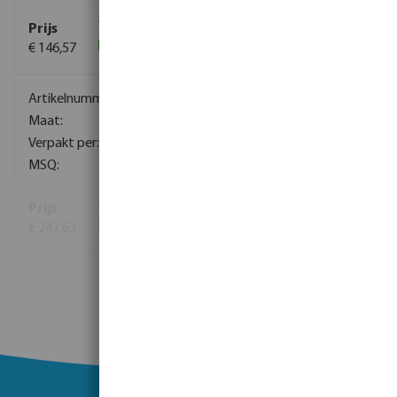
€ 146,57
(20)
0081315
3"
1
1
€ 243,63
(12)
Toon meer