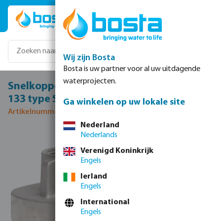
Ga naar de hoofdinhoud
Wij zijn Bosta
Bosta is uw partner voor al uw uitdagende
waterprojecten.
Snelkoppeling RVS 316 4" binnendraad NA
133 type Storz 110A
Ga winkelen op uw lokale site
Artikelnummer 0081316
Nederland
Nederlands
Afbeeldingengalerij overslaan
Verenigd Koninkrijk
Engels
Ierland
Engels
International
Engels