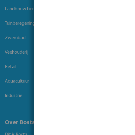
Landbouw beregening
Tuinberegening
Zwembad
Veehouderij
Retail
Aquacultuur
Industrie
Over Bosta
Dit is Bosta