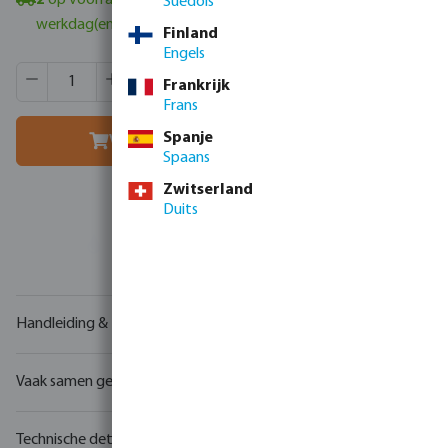
2
op voorraad in Veghel, NL
- minimale levertijd: 1-2
Suédois
werkdag(en)
Finland
Engels
Producthoeveelheid: Voer de gewenste hoeveelheid in of g
Verpakt per:
1 st.
Frankrijk
MSQ:
1 st.
Frans
Spanje
Voeg toe aan winkelmandje
Spaans
Zwitserland
Duits
Uw
handelspartner
in watertechnologie
Handleiding & tekeningen
Vaak samen gekocht
Technische details