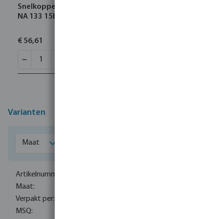
Snelkoppeling gesmeed aluminium 4" binnendraad
NA 133 15bar type Storz 110A
€ 56,61
Varianten
0081313
2"
1
1