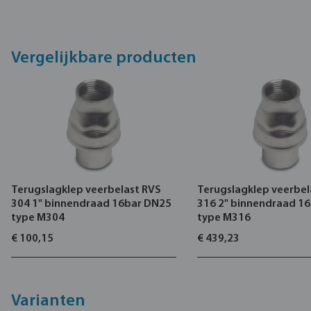
Vergelijkbare producten
Terugslagklep veerbelast RVS
Terugslagklep veerbel
304 1" binnendraad 16bar DN25
316 2" binnendraad 1
type M304
type M316
€ 100,15
€ 439,23
Varianten