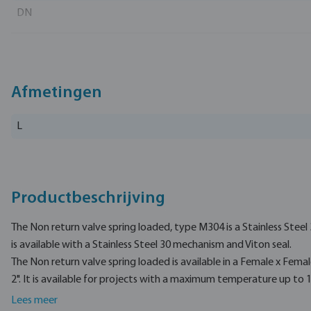
DN
Materiaal (veer)
Materiaal afdichting
Materiaal
Afmetingen
EAN
L
Artikelnummer
Productbeschrijving
The Non return valve spring loaded, type M304 is a Stainless Steel 
is available with a Stainless Steel 30 mechanism and Viton seal.
The Non return valve spring loaded is available in a Female x Fem
2". It is available for projects with a maximum temperature up to 
pressure up to 16 bar.
Lees meer