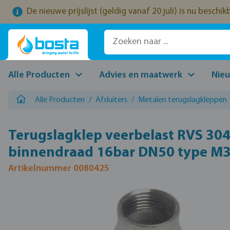
De nieuwe prijslijst (geldig vanaf 20 juli) is nu beschi
naar de hoofdinhoud
Ga naar de zoekopdracht
Ga naar de hoofdnavigatie
Alle Producten
Advies en maatwerk
Nie
Alle Producten
/
Afsluiters
/
Metalen terugslagkleppen
Terugslagklep veerbelast RVS 304
binnendraad 16bar DN50 type M
Artikelnummer 0080425
Afbeeldingengalerij overslaan