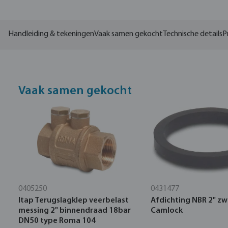
Handleiding & tekeningen
Vaak samen gekocht
Technische details
P
Vaak samen gekocht
0405250
0431477
Itap Terugslagklep veerbelast
Afdichting NBR 2" zw
messing 2" binnendraad 18bar
Camlock
DN50 type Roma 104