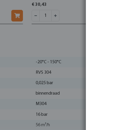
€ 30,43
€ 4,10
-20°C - 150°C
RVS 304
0,025 bar
binnendraad
M304
16 bar
56 m³/h