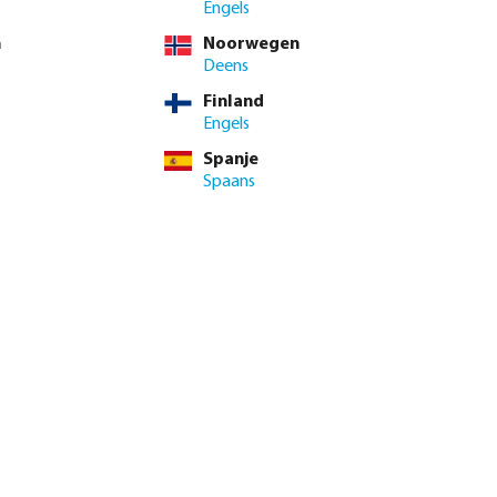
 BTW
Engels
42 / 1 st.
n
Noorwegen
/ st.
Deens
Finland
nimale levertijd: 1-2 werkdag(en)
Engels
Spanje
enste hoeveelheid in of gebruik de knoppen om de hoeveelhei
Spaans
Voeg toe aan winkelmandje
ie
9.1/10
Beoordelingen lezen