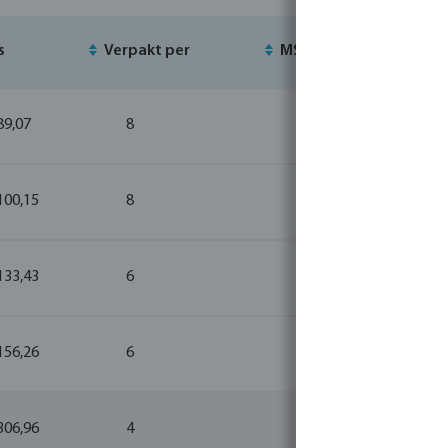
s
Verpakt per
MSQ
Vo
89,07
8
1
100,15
8
1
133,43
6
1
156,26
6
1
306,96
4
1