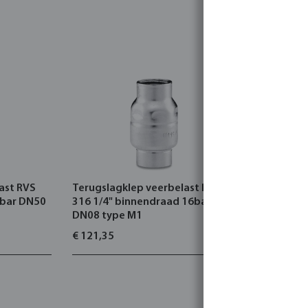
ast RVS
Terugslagklep veerbelast RVS
Profec Te
6bar DN50
316 1/4" binnendraad 16bar
DN50 flen
DN08 type M1
type 161
€ 121,35
€ 160,35