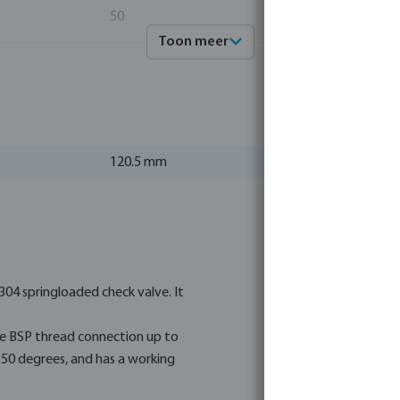
50
Toon meer
RVS 304
viton
RVS 304
4019305014984
120.5 mm
0080425
304 springloaded check valve. It
ale BSP thread connection up to
150 degrees, and has a working