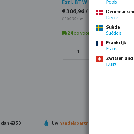
Incl.
Excl. BTW
Pools
€ 371,
€ 306,96 / 1 st.
Denemarke
€ 371,42 
Deens
€ 306,96 / st.
Suède
24
op voorraad in Veghel, NL
Suédois
- mi
Frankrijk
Producthoeveelheid: Voer de gew
Verpakt per:
4 st.
Frans
MSQ:
1 st.
Zwitserland
Duits
r dan €350
Uw
handelspartner
in watertechnolog