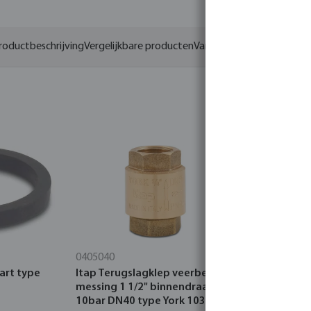
roductbeschrijving
Vergelijkbare producten
Varianten
0405040
7018315
art type
Itap Terugslagklep veerbelast
VDL Terugs
messing 1 1/2" binnendraad
mm slangtu
10bar DN40 type York 103