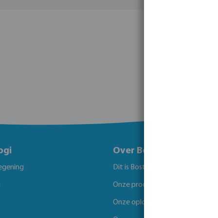
ogi
Over Bosta
egening
Dit is Bosta
g
Onze producten
Onze oplossingen