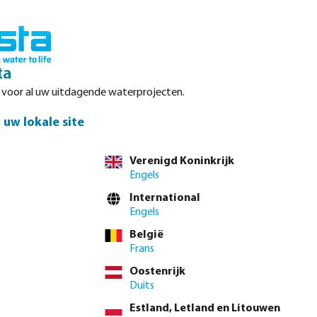
Inloggen
Winkelwagen
ta
r voor al uw uitdagende waterprojecten.
Datasheets
Waterpoints
Service
Contact
uw lokale site
Verenigd Koninkrijk
Engels
el direct via de
volledige producttabel
International
Engels
België
Frans
Oostenrijk
 btw.
Log in
of
neem contact op met de verkoopafdeling
voor aangepaste
Duits
Estland, Letland en Litouwen