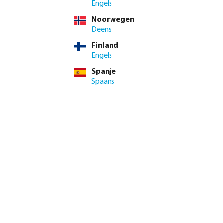
 BTW
Engels
0 / 10 st.
n
Noorwegen
t.
Deens
Finland
nimale levertijd: 1-2 werkdag(en)
Engels
Spanje
enste hoeveelheid in of gebruik de knoppen om de hoeveelhei
Spaans
Voeg toe aan winkelmandje