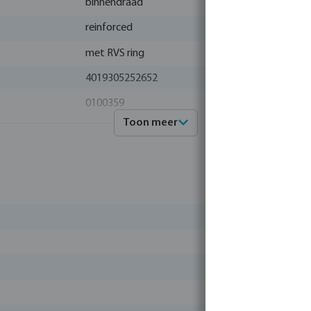
binnendraad
reinforced
met RVS ring
4019305252652
0100359
Toon meer
VDL