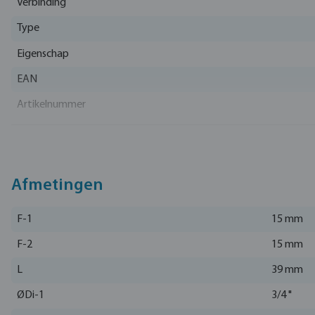
Verbinding
Type
Eigenschap
EAN
Artikelnummer
Fabrikant
Afmetingen
F-1
15 mm
F-2
15 mm
L
39 mm
ØDi-1
3/4 "