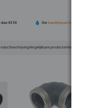
r dan €350
Uw
handelspartner
in watertechnolog
roductbeschrijving
Vergelijkbare producten
Varianten