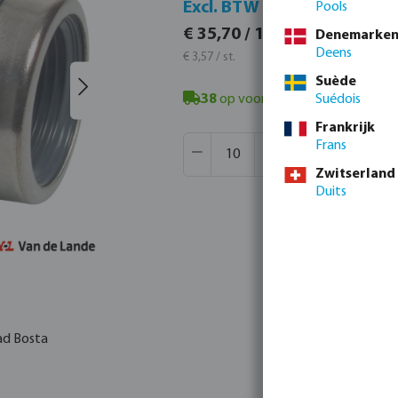
Incl.
Excl. BTW
Pools
€ 43,2
€ 35,70 / 10 st.
Denemarke
€ 4,32 / s
Deens
€ 3,57 / st.
Suède
38
op voorraad in Veghel, NL
Suédois
- mi
Frankrijk
Producthoeveelheid: Voer de gew
Verpakt per:
50 st.
Frans
MSQ:
10 st.
Zwitserland
Duits
ad Bosta