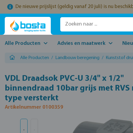
De nieuwe prijslijst (geldig vanaf 20 juli) is nu beschi
naar de hoofdinhoud
Ga naar de zoekopdracht
Ga naar de hoofdnavigatie
Alle Producten
Advies en maatwerk
Nie
Alle Producten
/
Landbouw beregening
/
Kunststof dru
VDL Draadsok PVC-U 3/4" x 1/2"
binnendraad 10bar grijs met RVS 
type versterkt
Artikelnummer 0100359
Afbeeldingengalerij overslaan