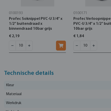
0100193
0100171
Profec Soknippel PVC-U 3/4" x
Profec Verloopnippe
1/2" buitendraad x
PVC-U 3/4" x 1/2" bu
binnendraad 10bar grijs
10bar grijs
€ 2,19
€ 1,84
Technische details
Kleur
Materiaal
Werkdruk