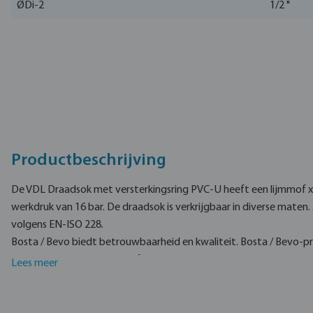
ØDi-2
1/2 "
Productbeschrijving
De VDL Draadsok met versterkingsring PVC-U heeft een lijmmof x
werkdruk van 16 bar. De draadsok is verkrijgbaar in diverse maten.
volgens EN-ISO 228.
Bosta / Bevo biedt betrouwbaarheid en kwaliteit. Bosta / Bevo-pr
en vervaardigd volgens professionele standaard en worden aang
Lees meer
prijs. VDL is een vertrouwd merk en wordt ingezet in water-techni
zwembad-, agrarische- en aanverwante markten.