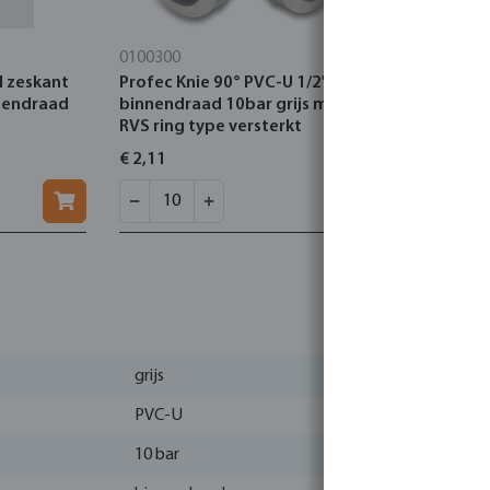
0100300
0110171
l zeskant
Profec Knie 90° PVC-U 1/2"
Profec Kni
itendraad
binnendraad 10bar grijs met
1 1/2" lij
RVS ring type versterkt
16bar grij
versterkt
€ 2,11
€ 8,44
grijs
PVC-U
10 bar