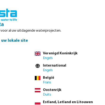
Inloggen
Winkelwagen
ta
r voor al uw uitdagende waterprojecten.
Datasheets
Waterpoints
Service
Contact
uw lokale site
Verenigd Koninkrijk
Engels
el direct via de
volledige producttabel
International
Engels
België
teel niet beschikbaar.)
Frans
Oostenrijk
 btw.
Log in
of
neem contact op met de verkoopafdeling
voor aangepaste
Duits
Estland, Letland en Litouwen