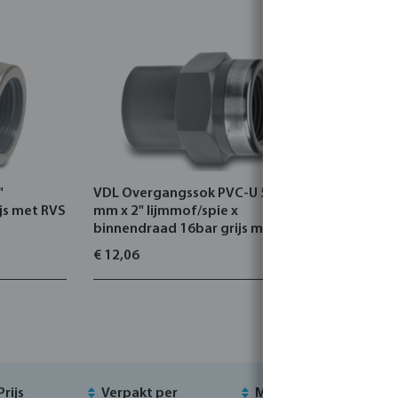
"
VDL Overgangssok PVC-U 50/63
VDL Draad
js met RVS
mm x 2" lijmmof/spie x
binnendra
binnendraad 16bar grijs met RVS
ring type 
ring type versterkt
€ 12,06
€ 2,88
Prijs
Verpakt per
MSQ
Vo