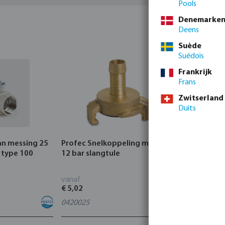
Pools
Denemarke
Deens
Suède
Suédois
Frankrijk
Frans
Zwitserland
Duits
an messing 25
Profec Snelkoppeling messing
Hunter Re
 type 100
12 bar slangtule
CORE Indo
vanaf
vanaf
€ 5,02
€ 95,80
0420025
4
varianten