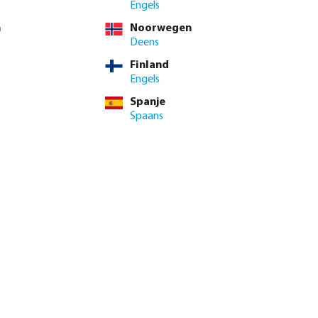
Engels
n
Noorwegen
Deens
Finland
Engels
Spanje
Spaans
genautomaat X-
Profec Kogelkraan PVC-U 16
or
bar lijmmof grijs type Safe 600
vanaf
€ 8,95
10
varianten