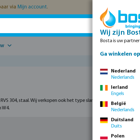
kbaar via
Mijn account
.
Wij zijn Bos
Bosta is uw partne
uw
Onderdelen
Ga winkelen op 
Nederland
Nederlands
Ierland
Engels
 RVS 304, staal. Wij verkopen ook het type slangklem met een snelsl
België
n W4.
Nederlands
Duitsland
Duits
Polen