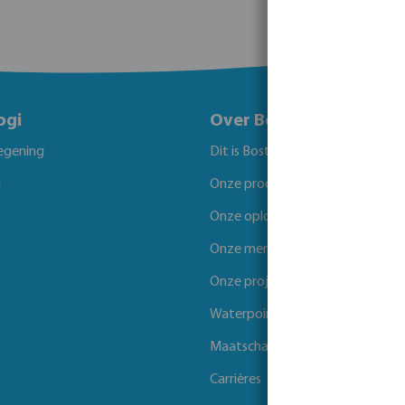
ogi
Over Bosta
egening
Dit is Bosta
g
Onze producten
Onze oplossingen
Onze merken
Onze projecten
Waterpoints
Maatschappelijk verantwoord 
Carrières