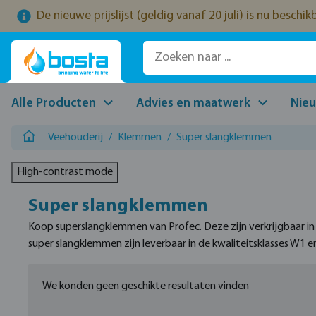
De nieuwe prijslijst (geldig vanaf 20 juli) is nu beschi
naar de hoofdinhoud
Ga naar de zoekopdracht
Ga naar de hoofdnavigatie
Alle Producten
Advies en maatwerk
Nie
Veehouderij
/
Klemmen
/
Super slangklemmen
High-contrast mode
Super slangklemmen
Koop superslangklemmen van Profec. Deze zijn verkrijgbaar in
super slangklemmen zijn leverbaar in de kwaliteitsklasses W1 e
We konden geen geschikte resultaten vinden