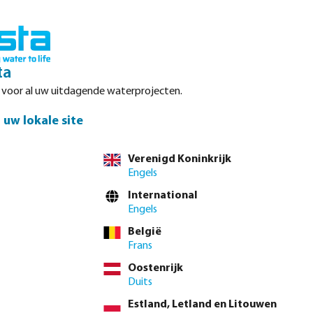
Inloggen
Winkelwagen
ta
r voor al uw uitdagende waterprojecten.
Datasheets
Waterpoints
Service
Contact
uw lokale site
Verenigd Koninkrijk
Engels
International
Engels
uitsysteem. Onze
België
Frans
Oostenrijk
Duits
Estland, Letland en Litouwen