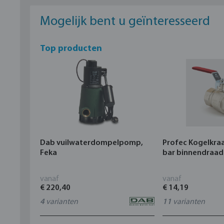
Mogelijk bent u geïnteresseerd
Top producten
Dab vuilwaterdompelpomp,
Profec Kogelkra
Feka
bar binnendraad
vanaf
vanaf
€ 220,40
€ 14,19
4
varianten
11
varianten